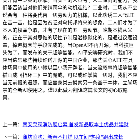
上一篇：
南安泵阀消防展启幕 首发新品取本土优品共建财
下一篇：
潍坊临朐：新春不打烊 以车间“热度”跑出成长