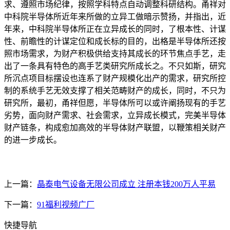
求、遵照市场纪律，按照学科特点自动调整科研结构。甬祥对
中科院半导体所近年来所做的立异工做暗示赞扬，并指出，近
年来，中科院半导体所正在立异成长的同时，了根本性、计谋
性、前瞻性的计谋定位和成长标的目的，出格是半导体所还按
照市场需求，为财产积极供给支持其成长的环节焦点手艺，走
出了一条具有特色的高手艺类研究所成长之。不只如斯，研究
所沉点项目标摆设也连系了财产规模化出产的需求，研究所控
制的系统手艺无效支撑了相关范畴财产的成长，同时，不只为
研究所，最初，甬祥但愿，半导体所可以或许阐扬现有的手艺
劣势，面向财产需求、社会需求，立异成长模式，完美半导体
财产链条，构成愈加高效的半导体财产联盟，以鞭策相关财产
的进一步成长。
上一篇：
晶泰电气设备无限公司成立 注册本钱200万人平易
下一篇：
91福利视频广厂
快捷导航