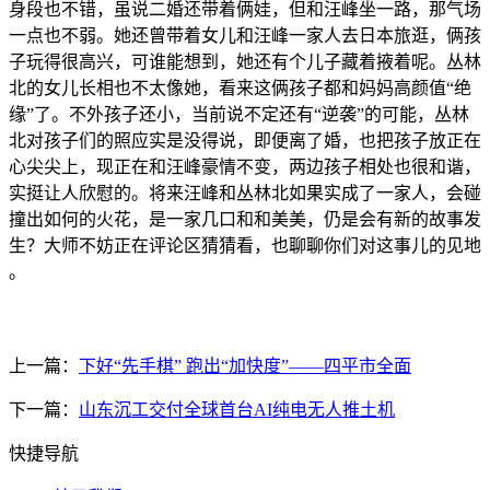
身段也不错，虽说二婚还带着俩娃，但和汪峰坐一路，那气场
一点也不弱。她还曾带着女儿和汪峰一家人去日本旅逛，俩孩
子玩得很高兴，可谁能想到，她还有个儿子藏着掖着呢。丛林
北的女儿长相也不太像她，看来这俩孩子都和妈妈高颜值“绝
缘”了。不外孩子还小，当前说不定还有“逆袭”的可能，丛林
北对孩子们的照应实是没得说，即便离了婚，也把孩子放正在
心尖尖上，现正在和汪峰豪情不变，两边孩子相处也很和谐，
实挺让人欣慰的。将来汪峰和丛林北如果实成了一家人，会碰
撞出如何的火花，是一家几口和和美美，仍是会有新的故事发
生？大师不妨正在评论区猜猜看，也聊聊你们对这事儿的见地
。
上一篇：
下好“先手棋” 跑出“加快度”——四平市全面
下一篇：
山东沉工交付全球首台AI纯电无人推土机
快捷导航