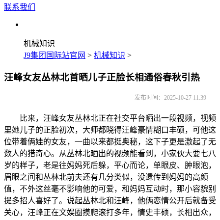
联系我们
机械知识
J9集团国际站官网
>
机械知识
>
汪峰女友丛林北首晒儿子正脸长相通俗春秋引热
发布时间：2025-10-27 11:39
比来，汪峰女友丛林北正在社交平台晒出一段视频，视频
里她儿子的正脸初次，大师都晓得汪峰豪情糊口丰硕，可他这
位带着俩娃的女友，一曲以来都挺奥秘，这下子更是激起了无
数人的猎奇心。从丛林北晒出的视频能看到，小家伙大要七八
岁的样子，老是往妈妈死后躲，平心而论，单眼皮、肿眼泡，
眉眼之间和丛林北前夫还有几分类似，没遗传到妈妈的高颜
值，不外这丝毫不影响他的可爱，和妈妈互动时，那小容貌别
提多招人喜好了。说起丛林北和汪峰，他俩恋情公开后就备受
关心，汪峰正在文娱圈摸爬滚打多年，情史丰硕，长相出众，