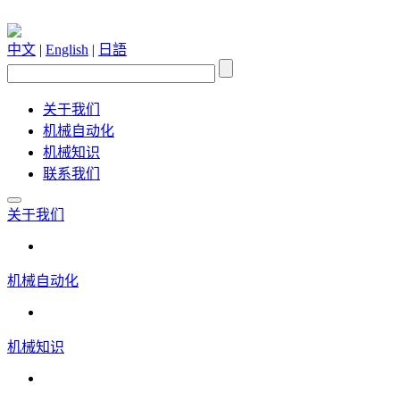
中文
|
English
|
日語
关于我们
机械自动化
机械知识
联系我们
关于我们
机械自动化
机械知识