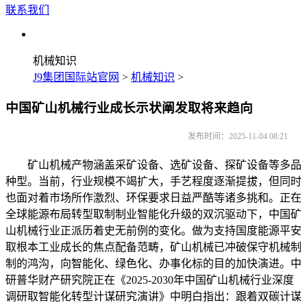
联系我们
机械知识
J9集团国际站官网
>
机械知识
>
中国矿山机械行业成长示状阐发取将来趋向
发布时间：2025-11-04 08:21
矿山机械产物涵盖采矿设备、选矿设备、探矿设备等多品
种型。当前，行业规模不竭扩大，手艺程度逐渐提拔，但同时
也面对着市场所作激烈、环保要求日益严酷等诸多挑和。正在
全球能源布局转型取制制业智能化升级的双沉驱动下，中国矿
山机械行业正派历着史无前例的变化。做为支持国度能源平安
取根本工业成长的焦点配备范畴，矿山机械已冲破保守机械制
制的鸿沟，向智能化、绿色化、办事化标的目的加快演进。中
研普华财产研究院正在《2025-2030年中国矿山机械行业深度
调研取智能化转型计谋研究演讲》中明白指出：跟着双碳计谋