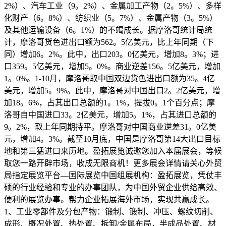
2%）、汽车工业（9。2%）、金属加工产物（2。5%）、多样
化财产（6。8%）、纺织业（5。7%）、金属产物（3。5%）
及其他运输设备（6。1%）的不竭成长。据摩洛哥统计局统
计，摩洛哥货色进出口额为562。5亿美元，比上年同期（下
同）增加6。2%。此中，出口203。0亿美元，增加8。3%；进
口359。5亿美元，增加5。0%。商业逆差156。5亿美元，增加
1。0%。1-10月，摩洛哥取中国双边货色进出口额为35。4亿
美元，增加5。9%。此中，摩洛哥对中国出口2。2亿美元，增
加18。6%，占其出口总额的1。1%，提拔0。1个百分点；摩
洛哥自中国进口33。2亿美元，增加5。1%，占其进口总额的
9。2%，取上年同期持平。摩洛哥对中国商业逆差31。0亿美
元，增加4。3%。截至10月底，中国是摩洛哥第14大出口目标
地和第三猛进口来历地。盈拓展览诚邀您加入本届展会，等候
取您一路开辟市场，收成无限商机！更多展会详情请关心外贸
局指定展览平台—国际展览中国组展机构：盈拓展览，凭仗丰
硕的行业经验和专业的办事团队，为中国外贸企业供给高效、
便利的展览办事。帮力企业拓展海外市场，实现共赢成长。
1、工业零部件及分包产物：锻制、锻制、冲压、螺纹切削、
成形、概况处置、热处置、拆卸/金属布局，半成品处置、材