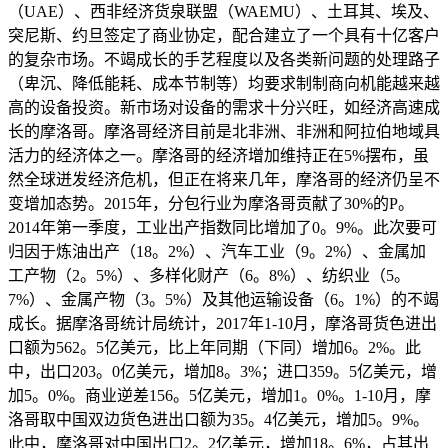
（UAE）、西非经济货泉联盟（WAEMU）、土耳其、埃及、
突尼斯、约旦签定了商业协定，配合建立了一个具有十亿客户
的复杂市场。不竭成长的手艺程度以及各类新问题的处理路子
（卑沉、降低能耗、成本节制等）均要求制制商向机能越来越
高的设备投资。新市场对设备的需求十分兴旺，如经济高速成
长的摩洛哥。摩洛哥经济目前是北非洲、非洲和阿拉伯地域具
活力的经济体之一。摩洛哥的经济增加维持正在5%摆布，虽
然全球迸发经济危机，但正在将来几年，摩洛哥的经济仍呈不
变增加态势。2015年，分包行业为摩洛哥贡献了30%的P。
2014年第一季度，工业出产指数同比增加了0。9%。此次要可
归因于炼油出产（18。2%）、汽车工业（9。2%）、金属加
工产物（2。5%）、多样化财产（6。8%）、纺织业（5。
7%）、金属产物（3。5%）及其他运输设备（6。1%）的不竭
成长。据摩洛哥统计局统计，2017年1-10月，摩洛哥货色进出
口额为562。5亿美元，比上年同期（下同）增加6。2%。此
中，出口203。0亿美元，增加8。3%；进口359。5亿美元，增
加5。0%。商业逆差156。5亿美元，增加1。0%。1-10月，摩
洛哥取中国双边货色进出口额为35。4亿美元，增加5。9%。
此中，摩洛哥对中国出口2。2亿美元，增加18。6%，占其出