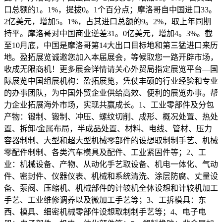
口总额的1。1%，提拔0。1个百分点；摩洛哥自中国进口33。
2亿美元，增加5。1%，占其进口总额的9。2%，取上年同期
持平。摩洛哥对中国商业逆差31。0亿美元，增加4。3%。截
至10月底，中国是摩洛哥第14大出口目标地和第三猛进口来历
地。盈拓展览诚邀您加入本届展会，等候取您一路开辟市场，
收成无限商机！更多展会详情请关心外贸局指定展览平台—国
际展览中国组展机构：盈拓展览，凭仗丰硕的行业经验和专业
的办事团队，为中国外贸企业供给高效、便利的展览办事。帮
力企业拓展海外市场，实现共赢成长。1、工业零部件及分包
产物：锻制、锻制、冲压、螺纹切削、成形、概况处置、热处
置、拆卸/金属布局，半成品处置、材料、电线、管材、压力
容器制制、大型和超大型机械零部件的设想取制制手艺、机械
零配件制制、各类汽车模具及配件、工业紧固件等；2、工
业：机械设备、产物、从动化手艺取设备、机电一体化、气动
件、密封件、仪器仪表、机械和系统清洗、涂层防腐、丈量设
备、泵阀、压缩机、机械部件的计较机全体设想和计较机加工
手艺、工业维修调养以及微加工手艺等；3、工拆模具：东
西、模具、细密机械零部件设想取制制手艺等；4、电子电