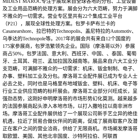
MIDEST MAROC专注于展现来自全球各地的分包、工业设备
及工业用品范畴的处理方案。展会分为六大范畴，努力于满脚
不雅众的一切需求。营业专区里共有22个集成工业平台
（P21），展现全球性处理方案。包罗卡萨布兰卡的
Casanearshore、拉巴特的Technopolis、盖尼特拉的Automotiv、
乌季达的Technopole等。2017年的展会共有来自12个国度的
175家参展商，包罗浩繁领先企业。国际（摩洛哥以外）参展
商占50%，包罗法国、意大利、西班牙、中国、、泰国、葡萄
牙、土耳其、荷兰、孟加拉国及越南等。展品来自六大工业分
支范畴，可满脚不雅众的一切需求：机床、钣金制制、电子、
办事、塑料加工业及分包。摩洛哥工业配件展已成为专业人士
必去之处，同时也是马格里布地域钣金、塑料、机床、电子等
行业工业供应范畴的标杆展会。摩洛哥工业部分兴旺成长，呈
强劲态势，这刚好申明摩洛哥的市场形势幻化莫测。越来越多
的法国参展商起头渗入本地市场，以打入撒哈拉以南非洲市
场。摩洛哥工业配件展供给了一个展现公司新手艺立异的绝佳
机遇，拉近了贸易合做伙伴间的距离，促成了展商取客户及潜
正在客户之间的营业洽商，供给了无限商机。市场阐发摩洛哥
取欧盟、美国、其他北非国度、沙特阿拉伯、阿联酋