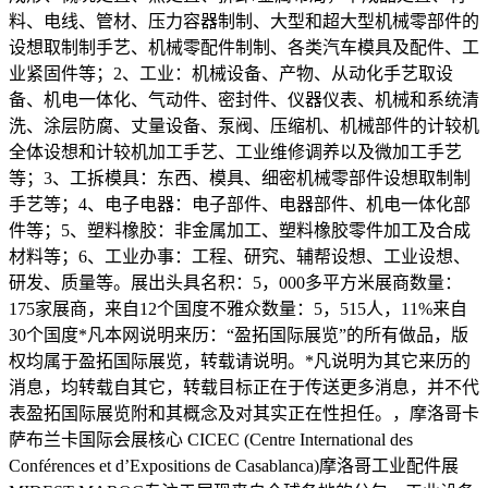
料、电线、管材、压力容器制制、大型和超大型机械零部件的
设想取制制手艺、机械零配件制制、各类汽车模具及配件、工
业紧固件等；2、工业：机械设备、产物、从动化手艺取设
备、机电一体化、气动件、密封件、仪器仪表、机械和系统清
洗、涂层防腐、丈量设备、泵阀、压缩机、机械部件的计较机
全体设想和计较机加工手艺、工业维修调养以及微加工手艺
等；3、工拆模具：东西、模具、细密机械零部件设想取制制
手艺等；4、电子电器：电子部件、电器部件、机电一体化部
件等；5、塑料橡胶：非金属加工、塑料橡胶零件加工及合成
材料等；6、工业办事：工程、研究、辅帮设想、工业设想、
研发、质量等。展出头具名积：5，000多平方米展商数量：
175家展商，来自12个国度不雅众数量：5，515人，11%来自
30个国度*凡本网说明来历：“盈拓国际展览”的所有做品，版
权均属于盈拓国际展览，转载请说明。*凡说明为其它来历的
消息，均转载自其它，转载目标正在于传送更多消息，并不代
表盈拓国际展览附和其概念及对其实正在性担任。，摩洛哥卡
萨布兰卡国际会展核心 CICEC (Centre International des
Conférences et d’Expositions de Casablanca)摩洛哥工业配件展