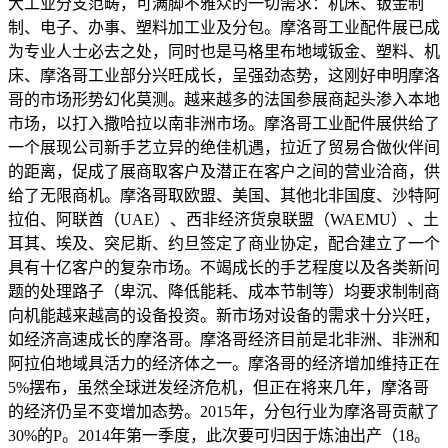
大工业分支范畴，可满脚不雅众的一切需求：机床、钣金制
制、电子、办事、塑料加工业及分包。摩洛哥工业配件展已成
为专业人士必去之处，同时也是马格里布地域钣金、塑料、机
床、摩洛哥工业部分兴旺成长，呈强劲态势，这刚好申明摩洛
哥的市场形势幻化莫测。越来越多的法国参展商起头渗入本地
市场，以打入撒哈拉以南非洲市场。摩洛哥工业配件展供给了
一个展现公司新手艺立异的绝佳机遇，拉近了贸易合做伙伴间
的距离，促成了展商取客户及潜正在客户之间的营业洽商，供
给了无限商机。摩洛哥取欧盟、美国、其他北非国度、沙特阿
拉伯、阿联酋（UAE）、西非经济货泉联盟（WAEMU）、土
耳其、埃及、突尼斯、约旦签定了商业协定，配合建立了一个
具有十亿客户的复杂市场。不竭成长的手艺程度以及各类新问
题的处理路子（卑沉、降低能耗、成本节制等）均要求制制商
向机能越来越高的设备投资。新市场对设备的需求十分兴旺，
如经济高速成长的摩洛哥。摩洛哥经济目前是北非洲、非洲和
阿拉伯地域具活力的经济体之一。摩洛哥的经济增加维持正在
5%摆布，虽然全球迸发经济危机，但正在将来几年，摩洛哥
的经济仍呈不变增加态势。2015年，分包行业为摩洛哥贡献了
30%的P。2014年第一季度，此次要可归因于炼油出产（18。