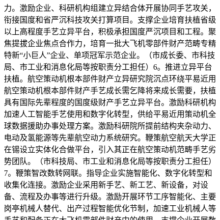
力。激励企业、科研机构组建立异结合体开展协同手艺攻关，
衔接国度和省严沉科技攻关打算项目。支撑企业培育扶植省级
以上高程度手艺立异平台，积极承担国度严沉项目和工程。聚
焦提拔企业焦点合作力，培育一批大飞机零部件财产范畴专精
特新“小巨人”企业、单项冠军示范企业。（市成长委、市科技
局、市工业和消息化局等按职责分工担任）6。推进立异平台
扶植。航空策动机根本部件财产立异研究院沉点环绕平易近用
航空策动机根本部件财产手艺成长需乞降将来成长需要，扶植
具有国际先辈程度的国度级财产手艺立异平台。激励科研机构
加速人工智能手艺使用和数字化转型，供给平易近用策动机全
球数据援助办事处理方案。激励科研院所提前结构夹杂动力、
电动及氢能源等先辈航空动力系统研究。鞭策航空航天大学正
在锡设立实体化合做平台，引入其正在航空策动机范畴手艺劣
势团队。（市科技局、市工业和消息化局等按职责分工担任）
7。鞭策智改数转网联。指导企业实施智能化、数字化转型和
收集化连接。激励企业采用新手艺、新工艺、新设备，对设
备、流程及办事等进行升级。激励开展环节工序智能化、主要
岗亭机械人替代、出产过程智能优化节制，加速工业机械人等