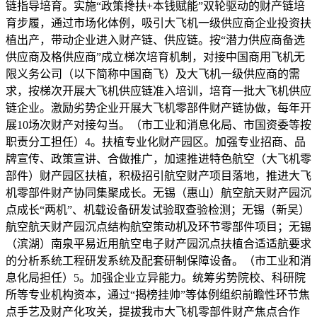
链指导培育。实施“政策搀扶+本钱赋能”双轮驱动的财产链培
育步履，通过市场化体例，吸引大飞机一级供应商企业投资扶
植出产，带动企业进入财产链、供应链。按“潜力供应商备选
供应商及格供应商”成立梯次培育机制，对接中国商用飞机无
限义务公司（以下简称中国商飞）及大飞机一级供应商的需
求，按梯次开展大飞机供应链准入培训，培育一批大飞机供应
链企业。激励劣势企业开展大飞机零部件财产链协做，每年开
展10场次财产对接勾当。（市工业和消息化局、市国资委等按
职责分工担任）4。扶植专业化财产园区。加强专业招商、品
牌宣传、政策宣讲、合做推广，加速推进特色航空（大飞机零
部件）财产园区扶植，积极招引航空财产项目落地，推进大飞
机零部件财产协同集聚成长。无锡（惠山）航空航天财产园沉
点成长“两机”、机载设备研发试验取查验检测；无锡（新吴）
航空航天财产园沉点结构航空策动机及环节零部件项目；无锡
（滨湖）南泉平易近用航空电子财产园沉点扶植合适适航要求
的分析系统工程研发系统及配套研制保障设备。（市工业和消
息化局担任）5。加强企业立异能力。统筹劣势院校、科研院
所等专业机构资本，通过“揭榜挂帅”等体例组织前瞻性环节焦
点手艺及财产化攻关，提拔我市大飞机零部件财产焦点合作