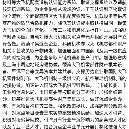
材料等大飞机配套适航认证能力系统、取证支撑系统以及适航
核定培训系统，为企业供给从设想验证、工艺认证到产物取证
的全流程，全面提高辖区大飞机配套零部件、机载设备等供应
商产物的适航合适机能力，降低其认证成本取扶植周期，鞭策
大飞机的全面国产化。（市工业和消息化局担任）11。加强财
产融合协做。自动对接大飞机相关沉点单元并组织开展财产立
异合做。激励平易近营企业、科研机构参取大飞机零部件财产
相关手艺攻关取产物研发，加强层面和中国商飞及其一级供应
商的对接沟通，为企业争取入链机遇和量产订单。加强取省内
及上海市周边地域沟通协做，鞭策大飞机零部件财产根本设
备、严沉平台等立异资本共建共享。支撑劣势企业取国际大飞
机零件制制商、大飞机制制一级供应商、航空策动机制制商的
对接协做，加速进入国际大飞机供应链系统。（市成长委、市
工业和消息化局、市国资委等按职责分工担任）加强组织带
领，统筹推进大飞机零部件财产集群成长，做好沉点企业办
事、严沉项目推进等工做。强化政策搀扶，加强跨部分政策协
同，对沉点项目要素需求实施高效精准供给。加速人才引育，
积极对接劣势院校，引聘具有行业严沉影响力的高条理人才团
队及专业手艺人才，结合沉点企事业单元开展订制化技强人才