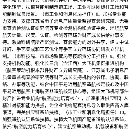
手艺和配备正在大飞机零部件财产中的使用。支撑企业开展数
字化转型，扶植智能制制示范工场、工业互联网标杆工场和智
能制制优良场景。（市工业和消息化局担任）8。加强专业能
力支持。支撑江苏省电子消息产质量量监视查验研究院、无锡
市查验检测认证研究院等专业检测机构和验证平台，环绕航空
航天计量、尺度、认证、检测等范畴为财产成长供给办事支
持。激励科研院所严沉测试、查验能力的对外共享，建立中试
开辟、手艺集成和工艺优化等手艺立异范畴协同研发立异机
制。（市科技局、市市场监管局等按职责分工担任）9。强化
支持机构功能。强化长三角（含江西）大飞机集群推进机构
（航空策动机根本部件财产立异研究院）、江苏省电子消息产
质量量监视查验研究院等财产成长支持机构的参谋、协调、联
络、办事等功能，结合中国平易近用航空适航核定核心及中国
平易近用航空上海航空器适航核定核心等，组建大飞机零部件
财产推进专业机构“航空能力培育核心”，加速推进供应链准入
精准对接和能力提拔，为企业供给配套消息导入取供应商入库
渠道，完美供应链系统扶植。（市工业和消息化局担任）10。
加强适航认证系统扶植。扶植大飞机国产配备适航认证系统，
依托“航空能力培育核心”，建立航空策动机、机载设备和航空