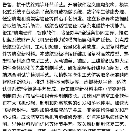
告警、抗干扰终端等环节手艺。开展软件定义航电架构、模块
化式系统平台及高平安级机载操做系统、数字孪生健康办理、
低空航电和谈兼容验证等前沿手艺研发。建立多源异构数据融
合取智能决策能力、适航合适性验证取复杂电磁抗干扰能力。
鞭策“航电硬件－智能软件－验证办事”全链条协同立异，推进
机载系统财产大飞机配套能力的横向拓展和纵向延长。沉点成
长航空策动机、策动机短舱、轻量化机身蒙皮、大型复材布局
件等航空新材料。冲破航空级持续纤维加强复材高效成型、热
塑性复材原位成型工艺，从动铺丝、铺贴、三维编织及超大型
构件全体固化等先辈制制手艺，研发高精度纤维界面阐发、极
端耦合测试等检测手艺。扶植数字孪生工艺仿实取多标准缺陷
智能诊断能力，推进“材料基因数据库－虚拟检测平台－适航
认证系统”全链条手艺集成，鞭策航空新材料由中小型零部件
制制向大型布局件和组合件制制成长。加速国产航空工业软件
正在大飞机设想、制制和办事范畴的研发和落地使用。加速大
飞秘密封件、高附加值橡胶成品等金属－非金属构件研发和产
能扶植。成长航空策动机智能维修办事，沉点冲破毛病诊断预
测、异种材料界面优化等环节手艺。攻关增材制制修复工艺，