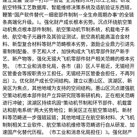
建立笼盖“设想－打印－验证”全流程的3D打印工艺链。研发
航空特殊工艺数据库、智能维修决策系统及适航验证东西链，
鞭策“国产软件替代－细密部件制制－全生命周期办事”的全链
条高端化升级。1。强化财产成长根本劣势。沉点环绕航空策
动机焦点根本部件制制、航空策动机节制系统，机载电子系
统、航空电子元器件及其验证测试，航空高机能高温合金材
料、新型复合材料等财产范畴根本劣势，激励企业鼎力引进先
辈制制配备、手艺和人才，加快构成大飞机零部件财产新手
艺、新产物等，强化无锡大飞机零部件财产相关范畴的根本劣
势。〔市工业和消息化局，各市（县）区人平易近，无锡经开
区管委会等按职责分工担任。无锡经开区管委会担任，不再列
出〕2。优化财产成长空间结构。建立以惠山区、滨湖区、新
吴区为焦点，其他地域为支持的空间结构。惠山区沉点建强航
空策动机根本部件财产立异研究院等新研机构，正在相关范畴
进行冲破；滨湖区持续巩固“策动机节制和环节部件、机载雷
达和航电系统”两大劣势地位；新吴区正在航空策动机、新材
料等范畴进一步强链延链；其他地域正在航空新材料、大飞机
制制相关工业软件、航空策动机维修等范畴进行自从研发、加
速国产化替代历程。（市工业和消息化局担任）3。强化财产