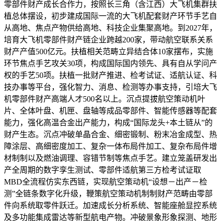
零部件财产成长合作力，按照长三角（含江西）大飞机集群扶
植总体摆设，初步建成国际一流的大飞机配套财产环节手艺自
从高地、焦点产物供给高地、科技企业集聚高地。到2027年，
培育大飞机零部件财产链企业跨越200家，带动航空联系关系
财产产值500亿元。扶植相关范畴立异结合体10家摆布，实施
环节焦点手艺攻关30项，构成国际国内领先、具有自从学问产
权的手艺50项。扶植一批财产推进、检考试证、适航认证、科
技办事等平台，强化智力、消息、检测等办事支持，引培大飞
机零部件财产高端人才500名以上。沉点提拔航空策动机叶
片、全体叶盘、机匣、盘轴等成品零部件、智能传感器等配套
能力，强化高温合金出产能力，构成“国际龙头+本土链从”的
财产生态。沉点冲破单晶合金、细密锻制、粉末冶金成型、热
障涂层、高细密度加工、复杂一体布局件加工、复杂布局件增
材制制以及燃油调理、容错节制等焦点手艺。建立笼盖研发出
产全周期的数字孪生测试、零部件适航第三方检考试证取
MBD全流程仿实东西链，实现航空策动机“设想－出产－检
测”全链条数字化升级，鞭策航空策动机制制财产范畴由零部
件向系统取零件跃迁。加速成长分析系统、智能座舱显控系统
及多功能集成雷达等新型航电产物。冲破景象形象探测、地形