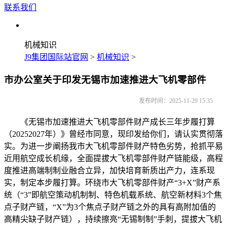
联系我们
机械知识
J9集团国际站官网
>
机械知识
>
市办公室关于印发无锡市加速推进大飞机零部件
发布时间：2025-11-29 15:35
《无锡市加速推进大飞机零部件财产成长三年步履打算
（20252027年）》曾经市同意，现印发给你们，请认实贯彻落
实。为进一步阐扬我市大飞机零部件财产特色劣势，抢抓平易
近用航空成长机缘，全面提拔大飞机零部件财产链能级，高程
度推进高端制制业融合立异，加快培育新质出产力，连系现
实，制定本步履打算。环绕市大飞机零部件财产“3+X”财产系
统（“3”即航空策动机制制、特色机载系统、航空新材料3个焦
点子财产链，“X”为3个焦点子财产链之外的具有高附加值的
高精尖缺子财产链），持续擦亮“无锡制制”手刺，提拔大飞机