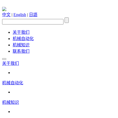
中文
|
English
|
日語
关于我们
机械自动化
机械知识
联系我们
关于我们
机械自动化
机械知识