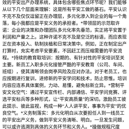
效的平安出产办理系统，具体包含哪些焦点环节呢？我们能够
从以下几个层面来理解：这是所有平安工做的基石。平安认识
不克不及仅仅逗留正在办理层，多元化渗入到企业的每一个角
落，每小我都应是平安义务的承担者。*带领层的示范取许
诺：企业的决策和办理团队多元化率先垂范，实正将平安置于
利润和产量之上。这种许诺不克不及是空泛的标语，而应表现
正在资本投入、轨制扶植和日常决策中。例如，正在制定出产
打算时，充实考虑平安要素，不因赶工而压缩需要的平安流
程。*持续的教育取培训：按期的、有针对性的平安培训至关
主要。新员工入职多元化接管严酷的平安教育（公司、车间、
班组），使其清晰领会岗亭风险及应对办法。对于老员工，也
应按期进行复训，进修新的平安学问和技术，防止思惟。培训
内容应连系具体案例，力动、易懂，避免标新立异。*营制平
安文化空气：通过平安宣传栏、内部通信、平安学问竞赛、评
选平安标兵等多种形式，让“平安高质量”的深切。激励员工彼
此提示、彼此监视，构成一种“人人讲平安，事事为平安”的优
良空气。*义务制落实：多元化明白从次要担任人到一线员工
的平安出产义务，做到平安义务清晰、明白。一旦发生问题，
可以或许逃溯到具体的义务环节和义务人。*操做规程尺度