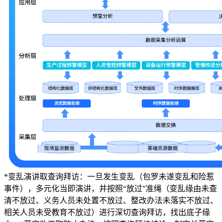
*变乱演讲取查询拜访：一旦发生变乱（包罗未遂变乱和险惹
事件），多元化当即演讲，并按照“放过”准绳（变乱缘由未查
清不放过、义务人员未处置不放过、整改办法未落实不放过、
相关人员未受教育不放过）进行深切查询拜访，找出底子缘