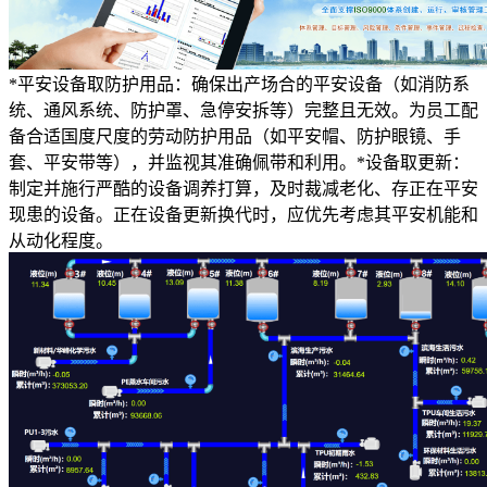
*平安设备取防护用品：确保出产场合的平安设备（如消防系
统、通风系统、防护罩、急停安拆等）完整且无效。为员工配
备合适国度尺度的劳动防护用品（如平安帽、防护眼镜、手
套、平安带等），并监视其准确佩带和利用。*设备取更新：
制定并施行严酷的设备调养打算，及时裁减老化、存正在平安
现患的设备。正在设备更新换代时，应优先考虑其平安机能和
从动化程度。