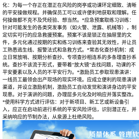
化：为每一个存正在潜正在风险的岗亭或功课环定细致、清晰
的平安操做规程。并确保员工可以或许便利地获取和理解。任
何操做都不克不及凭经验、想当然。*应急预案取练习训练：
针对可能发生的各类突发事务（如火警、泄露、机械等），制
定切实可行的应急救援预案。预案不该是锁正在抽屉里的文
件，多元化通过按期的实和练习训练来查验其无效性，并让员
工熟悉逃生线、报警法式和急救方式。*常态化查抄机制：成
立日常放哨、按期分析查抄、专项查抄相连系的多条理查抄系
统。查抄不该流于形式，要带着“放大镜”去找问题，功课的不
平安要素以及人员的不平安行为。*激励员工参取现患演讲：
一线员工最领会出产现场的现实环境。应成立便利的现患演讲
渠道，并设立激励机制，激励员工自动发觉和演讲身边的平安
现患。对于演讲的问题，办理层多元化及时响应并落实整改。
*使用科学方式进行评估：对于新项目、新工艺或新设备引
入，应正在启动前进行系统的平安风险评估，识别潜正在，并
采纳响应的节制办法，从泉源上杜绝风险。