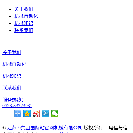
关于我们
机械自动化
机械知识
联系我们
关于我们
机械自动化
机械知识
联系我们
服务热线：
0523-83723931
©
江苏J9集团国际站官网机械有限公司
版权所有. 电信与信