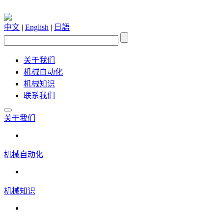
中文
|
English
|
日語
关于我们
机械自动化
机械知识
联系我们
关于我们
机械自动化
机械知识