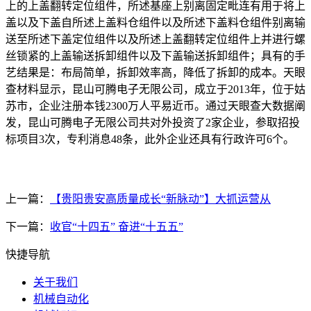
上的上盖翻转定位组件，所述基座上别离固定毗连有用于将上
盖以及下盖自所述上盖料仓组件以及所述下盖料仓组件别离输
送至所述下盖定位组件以及所述上盖翻转定位组件上并进行螺
丝锁紧的上盖输送拆卸组件以及下盖输送拆卸组件；具有的手
艺结果是：布局简单，拆卸效率高，降低了拆卸的成本。天眼
查材料显示，昆山可腾电子无限公司，成立于2013年，位于姑
苏市，企业注册本钱2300万人平易近币。通过天眼查大数据阐
发，昆山可腾电子无限公司共对外投资了2家企业，参取招投
标项目3次，专利消息48条，此外企业还具有行政许可6个。
上一篇：
【贵阳贵安高质量成长“新脉动”】大抓运营从
下一篇：
收官“十四五” 奋进“十五五”
快捷导航
关于我们
机械自动化