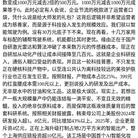
数变成1000万元减去2倍的500万元。1000万元减去1000万元成
果等于0。此时必定有人会说，企业节流的税款进了运营者口
袋，凭什么说是给大师发的礼包？这背后逻辑并非希望运营者
成为慈善家，而是源于科技投入发生的规模效应。我们就以智
能驾驶为例。没有30万元底子下不来。现在再看，十几万家用
车标配的辅帮驾驶系统，机能都比其时更优。缘由正在于国产
自研激光雷达和算法冲破了本来数万元的传感器成本，现正在
自研加从动化产线让成本间接降至几百元。这就是企业科研投
入，通俗人糊口受益的表现。并且这一轮科技普惠，不只发生
正在硬核科技产物中，以至连公共认为离科技较远的美妆护肤
行业也正在发生巨变。按照财报，产物成本占比25%，399元
的红蛮腰成本需100元以上，更别说投入的研发及出产成本。
无非是水中的甘油和化工品，这是极大误区。现实上，若想出
产一瓶大规模量产中仍能连结每一滴平安、不变且无效的精
髓，投入的绝非仅原料成本，而是保障这瓶液体质量背后的整
套科研系统。按照相关财报披露，韩束母公司上美股份2024年
研发投入超1。8亿元，同比增加43%以上。2025年，企业更是
斥资4亿元，正在上海升级打制占地2万平方米的智能出产，整
个上海供应链投资超10亿元。该工场是中国首个AI智能化妆