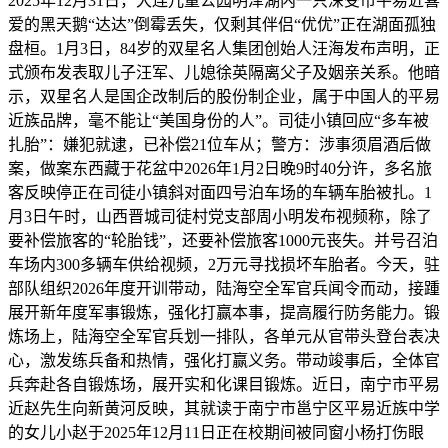
2025年12月31日，大连儿童公园明泽湖内一只深受市平易近喜
爱的黑天鹅“达达”倒霉丢失，仅剩其伴侣“优优”正在湖面孤独
盘桓。1月3日，84岁的双星名人集团创始人汪海发布声明，正
式颁布发表取儿子汪军、儿媳徐英隔离父子及姻亲关系。他暗
示，双星名人是国企改制后的股份制企业，属于中国人的平易
近族品牌，毫不能让“美国身份的人”。司徒小镇回应“多车被
扎胎”：嫌犯就逮，已补偿21位车从；警方：涉事须眉酒后做
案，做案东西藏于花盆中2026年1月2日晚9时40分许，多名旅
客反映停正在司徒小镇斜对面四号泊车场的车辆车胎被扎。1
月3日午时，山西晋城司徒村党支部周小明发布视频称，除了
要补偿旅客的“轮胎钱”，还要补偿旅客1000元丧失。并号召泊
车场内300多辆车供给视频，2万元寻找损坏车胎者。今天，驻
部队组织2026年度开训带动，陆海空全军官兵闻令而动，接踵
展开新年度军事锻炼，强化打赢本事，提高履行防务能力。锻
炼场上，陆海空全军官兵划一排队，各单元从官带头登台表决
心，激发练兵备和热情，强化打赢义务。带动竣事后，全体官
兵奔赴各自锻炼场，展开实和化课目锻炼。近日，南宁市平易
近赵先生向新黄河反映，其就读于南宁市邕宁区平易近族中学
的女儿小赵于2025年12月11日正在校期间被同窗小杨打伤眼