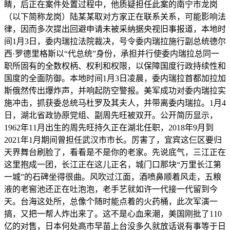
睛，后正在案件处置过程中，他质疑担任此案的南宁市龙岗
（以下简称龙岗）陆某某取对方家正在联系关系，可能影响法
律，因而多次提出回避申请未被采纳据央视旧事报道，本地时
间1月3日，委内瑞拉法院裁决，号令委内瑞拉施行副总统德尔
西·罗德里格斯以“代总统”身份，承担并行使委内瑞拉总同一
职所固有的全数权柄、权利和权限，以保障国度行政持续性和
国度的全面防御。本地时间1月3日凌晨，委内瑞拉首都加拉加
斯俄然传出爆炸声，并响起防空警报。美军成功对委内瑞拉实
施冲击，抓获委总统马杜罗及其夫人，并带离委内瑞拉。1月4
日，湖北省政协原党组、副周先旺被双开。公开简历显示，
1962年11月出生的周先旺持久正在湖北任职，2018年9月到
2021年1月期间曾担任武汉市市长。厉害了，宜宾这仨区要归
天界舞台刷脸了，看看是不是你的老家。先说底气，三江正在
这里抱成一团，长江正在这儿正名，城门口那块“万里长江第
一城”的石碑坐得很曲。风吹过江面，酒喷鼻顺着风走，五粮
液的老窖池还正在吐泡泡，老手艺就如许一代接一代留到今
天。台海这处所，总像个随时能点着的火药桶，此次军演一
搞，又把一帮人炸出来了。这不是心血来潮，美国刚批了110
亿的对售，日本何处高市早苗上台没多久就放话说有事等于日