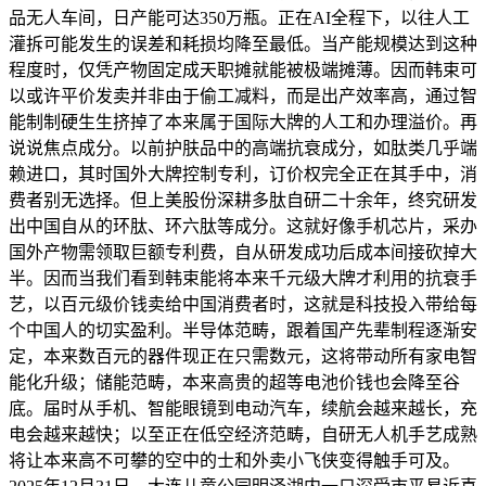
品无人车间，日产能可达350万瓶。正在AI全程下，以往人工
灌拆可能发生的误差和耗损均降至最低。当产能规模达到这种
程度时，仅凭产物固定成天职摊就能被极端摊薄。因而韩束可
以或许平价发卖并非由于偷工减料，而是出产效率高，通过智
能制制硬生生挤掉了本来属于国际大牌的人工和办理溢价。再
说说焦点成分。以前护肤品中的高端抗衰成分，如肽类几乎端
赖进口，其时国外大牌控制专利，订价权完全正在其手中，消
费者别无选择。但上美股份深耕多肽自研二十余年，终究研发
出中国自从的环肽、环六肽等成分。这就好像手机芯片，采办
国外产物需领取巨额专利费，自从研发成功后成本间接砍掉大
半。因而当我们看到韩束能将本来千元级大牌才利用的抗衰手
艺，以百元级价钱卖给中国消费者时，这就是科技投入带给每
个中国人的切实盈利。半导体范畴，跟着国产先辈制程逐渐安
定，本来数百元的器件现正在只需数元，这将带动所有家电智
能化升级；储能范畴，本来高贵的超等电池价钱也会降至谷
底。届时从手机、智能眼镜到电动汽车，续航会越来越长，充
电会越来越快；以至正在低空经济范畴，自研无人机手艺成熟
将让本来高不可攀的空中的士和外卖小飞侠变得触手可及。