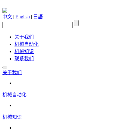
中文
|
English
|
日語
关于我们
机械自动化
机械知识
联系我们
关于我们
机械自动化
机械知识