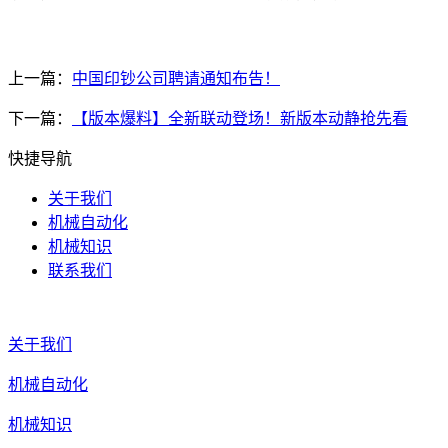
上一篇：
中国印钞公司聘请通知布告！
下一篇：
【版本爆料】全新联动登场！新版本动静抢先看
快捷导航
关于我们
机械自动化
机械知识
联系我们
关于我们
机械自动化
机械知识