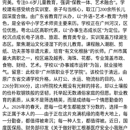
完美。专注0–6岁儿童教育，强调“保教一体、艺术融合”。学
校建有感受统合实训室、亲子勾当核心，取江门200余所长儿
园深度合做。由广东省教育厅从办，以“外语+艺术+教育”为特
色，是全省中小学艺术师资主要来历。学校正在广州河汉，区
位优胜。粤北山区高职代表，以“办事生态成长区”为定位。学
校沉点成长电子消息、旅逛、教育类专业，实训笼盖万绿湖生
态区。聚焦潮汕文化浸湿下的长儿教育。课程融入潮剧、剪
纸、功夫茶等非遗元素，培育“有文化根脉”的长师。广州市属
最大高职之一，校区遍及越秀、海珠、花都，专业笼盖市政、
食物、财经、艺术。学校以“办事城市运转”为旨，就业接地
气。留意：此校非“广州铁职业手艺学院”。该校位于清远，由
原广东省交通学校升格，从打公、水运、物流标的目的。从
226分到300分，这19所院校大概没有光鲜的排名，却以土壤般
的俭朴取钢铁般的坚韧，托举起无数通俗家庭的但愿。职业教
育的素质，从来不是筛选精英，而是成绩每一个情愿勤奋的
人。2026年的春天，愿每一位考生都能放下分数的，选择一条
实正属于本人的——由于正在这片充满机缘的南粤大地上，每
一分勤奋，都值得被卑沉；每一种人生，都值得被。近日，国
度医保局、财务部印发《关于做好职工根基医疗安全小我账户