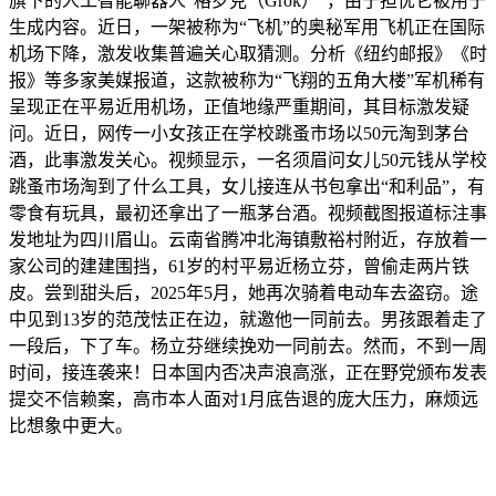
旗下的人工智能聊器人“格罗克（Grok）”，由于担忧它被用于
生成内容。近日，一架被称为“飞机”的奥秘军用飞机正在国际
机场下降，激发收集普遍关心取猜测。分析《纽约邮报》《时
报》等多家美媒报道，这款被称为“飞翔的五角大楼”军机稀有
呈现正在平易近用机场，正值地缘严重期间，其目标激发疑
问。近日，网传一小女孩正在学校跳蚤市场以50元淘到茅台
酒，此事激发关心。视频显示，一名须眉问女儿50元钱从学校
跳蚤市场淘到了什么工具，女儿接连从书包拿出“和利品”，有
零食有玩具，最初还拿出了一瓶茅台酒。视频截图报道标注事
发地址为四川眉山。云南省腾冲北海镇敷裕村附近，存放着一
家公司的建建围挡，61岁的村平易近杨立芬，曾偷走两片铁
皮。尝到甜头后，2025年5月，她再次骑着电动车去盗窃。途
中见到13岁的范茂怯正在边，就邀他一同前去。男孩跟着走了
一段后，下了车。杨立芬继续挽劝一同前去。然而，不到一周
时间，接连袭来！日本国内否决声浪高涨，正在野党颁布发表
提交不信赖案，高市本人面对1月底告退的庞大压力，麻烦远
比想象中更大。