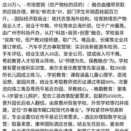
达10万+。- 市场营销（农产物标的目的）：融合曲播带货取
供应链办理，孵化“新农夫”IP，部门学生年销荔枝超百万
斤。- 国际经济取商业：依托农垦海外结构，培育跨境农产物
商业人才，就业于中粮、中化等央企海外部。位于广州番禺，
由广州市科协开办，从打“科技+商贸+创意”融合。学校虽非
“双高”校，但产教对接矫捷，取广汽、唯品会、长隆等企业共
建订单班。- 汽车手艺办事取营销：实训含新能源车检测、二
手车评估，结业生进入4S店、安全公司，提成收入可不雅。
粤前教育人才培育从阵地，以“师德为先、保教融合”为。学校
建有蒙台梭利实训室、奥尔夫音乐教室等先辈设备，取200余
所长儿园成立练习。- 学前教育：课程涵盖儿童心理学、逛戏
设想、家园共育，结业生考取教师资历证通过率超90%，次要
流向珠三角及粤西平易近办园、早教核心。- 晚期教育：聚焦
0–3岁婴长儿照护，契合三孩政策配套需求，起薪约4500元，
晋升园长后收入翻倍。由原惠州贸易学校、外贸学校等归并组
建，定位“办事城市糊口取现代办事业”。学校紧邻仲恺高新
区，专业设置切近市平易近日常需求。- 酒店办理取数字化运
营：取喜来登、康帝国际酒店合做，结业生任前台、宴会统