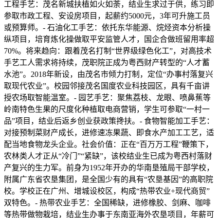
工程手艺：茂名新城扶植如火如荼，结业生求过于供，练习即
参取市政工程、安设房项目，起薪约5000元，3年可升施工员
或预算师。- 石油化工手艺：依托东华能源、烷烃资本分析操
纵项目，培育炼化操做取平安监管人才，国企合做班留用率超
70%。将来趋向：跟着茂名打制“世界级绿色化工”，对高技术
手艺工人需求将持续，茂职院正成为粤西财产转型的“人才蓄
水池”。2018年新设，由茂名市倾力打制，定位“办事村落复兴
取现代农业”。校园邻接茂名国度农业科技园区，具有千亩讲
授农场取智能温室。- 园艺手艺：聚焦荔枝、龙眼、喷鼻蕉等
岭南特色生果的尺度化种植取电商营销，学生可参取“一村一
品”项目，结业后返乡创业获政策搀扶。- 食物智能加工手艺：
对接预制菜财产成长，进修速冻果蔬、即食水产加工工艺，适
配当地食物龙头企业。社会价值：正在“百万万工程”鞭策下，
农林类人才正从“冷门”“紧缺”，该校结业生已成为粤西村落财
产复兴的生力军。前身为1952年开办的华南垦殖局干部学校，
附属广东省农垦集团，是全国少有的具有“农垦基因”的高职院
校。学校正在广州、增城设校区，构成“热带农业+现代商贸”
双特色。- 热带农业手艺：全国稀缺，进修橡胶、剑麻、咖啡
等热带做物栽培，结业生办事于东南亚海外农垦项目，年薪可