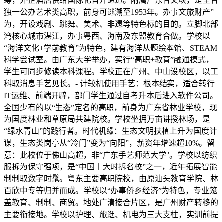
筹，外企酒店供给国际化晋升通道。附属广东省文联，是全省
独一公办艺术类高职，前身可逃溯至1953年。办事文旅财产”
为，开设戏剧、跳舞、美术、非遗等特色标的目的。立脚北部
湾核心城市湛江，办事粤西、海南及东盟教育合做。学校以
“海洋文化+学前教育”为特色，建有海洋从题绘本馆、STEAM
科学尝试室。由广东大学举办，实行“高职+教育”融通模式，
学生可同步修读本科课程。学校正在广州、中山设校区，以工
科取消息手艺见长。- 计较机使用手艺：根本结实，适合转行
IT运维、前端开辟，部门学生通过自考升本后进入软件公司。
全国少有的以“生态”定名的高职，前身为广东省林业学校，现
为国度林业和草原局共建院校。学校坐拥万亩讲授林场，是
“绿水青山”的践行者。时代机缘：生态文明扶植上升为国度计
谋，生态类岗亭从“冷门”变为“向阳”，薪资年增速超10%。留
意：此校位于佛山高超，非“广东手艺师范大学”。学校以纺织
服拆为保守强项，是“中国十大时拆名校”之一，近年拓展智能
制制取数字时髦。粤东主要高职院校，由原汕头教育学院、林
百欣中专等归并而成。学校以“办事侨乡经济”为特色，专业笼
盖教育、制制、商贸。地处广清接合片区，是广州财产转移的
主要衔接地。学校以护理、旅逛、机电为三大支柱，实训前提