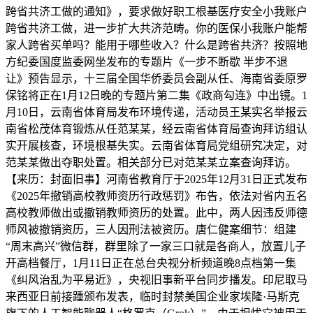
跨省共济工做的通知》，要求做好职工根基医疗安全小我账户
跨省共济工做，进一步扩大共济范畴。你的医保小我账户能帮
家人跨省买单吗？能用于哪些收入？什么是跨省共济？按照地
方纪委国度监委网坐发布的专题片《一步不断歇 半步不退
让》预告显示，十三届全国华侨委员会副从任、海南省委原罗
保铭将正在1月12日晚的专题片第二集《政商勾连》中出镜。1
月10日，云南省体育局发布环境传递，活动员王某实名举报云
南省松茂体育锻炼从任范某某，经云南省体育局查询拜访组认
实开展核查，环境根基失实。云南省体育局党组研究决定，对
范某某做出夺职处置。相关部分已对范某某立案查询拜访。
【来历：封面旧事】河南省教育厅于2025年12月31日正式发布
《2025年撤销高校教师资历行政惩罚》布告，依法对省内五名
高校教师做出或撤销教师资历的处置。此中，两人因违反师德
师风被撤销资历，三人因刑法被资历。唐仁健案细节：组建
“周末高兴”微信群，群里除了一家三口就是各商人，放置儿子
开高档餐厅，1月11日正在总台央视分析频道晚8点档第一集
《纠风治乱为平易近》，央视旧事新平台同步播发。印尼取马
来西亚日前接踵颁布发表，临时封禁美国企业家埃隆·马斯克