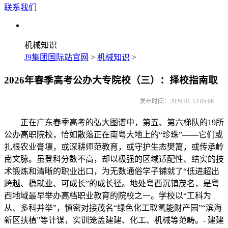
联系我们
机械知识
J9集团国际站官网
>
机械知识
>
2026年春季高考公办大专院校（三）：择校指南取
发布时间：2026-01-13 05:06
正在广东春季高考的弘大图谱中，第五、第六梯队的19所
公办高职院校，恰如散落正在南粤大地上的“珍珠”——它们或
扎根农业膏壤，或深耕师范教育，或守护生态樊篱，或传承岭
南文脉。虽登科分数不高，却以极强的区域适配性、结实的技
术锻炼和清晰的职业出口，为无数通俗学子铺就了“低进超出
跨越、稳就业、可成长”的成长径。地处粤西沉镇茂名，是粤
西地域最早举办高档职业教育的院校之一。学校以“工科为
从、多科并举”，慎密对接茂名“绿色化工取氢能财产园”“滨海
新区扶植”等计谋，实训笼盖建建、化工、机械等范畴。- 建建