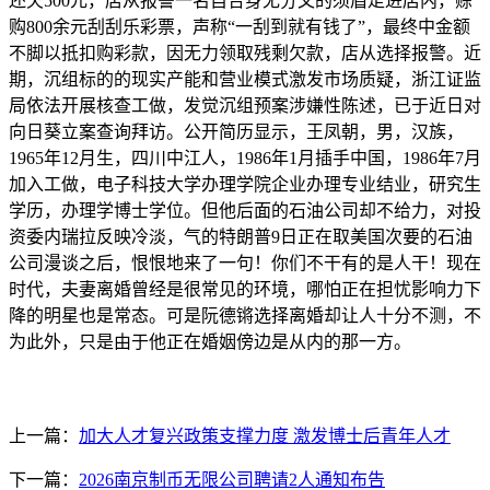
还欠500元，店从报警一名自合身无分文的须眉走进店内，赊
购800余元刮刮乐彩票，声称“一刮到就有钱了”，最终中金额
不脚以抵扣购彩款，因无力领取残剩欠款，店从选择报警。近
期，沉组标的的现实产能和营业模式激发市场质疑，浙江证监
局依法开展核查工做，发觉沉组预案涉嫌性陈述，已于近日对
向日葵立案查询拜访。公开简历显示，王凤朝，男，汉族，
1965年12月生，四川中江人，1986年1月插手中国，1986年7月
加入工做，电子科技大学办理学院企业办理专业结业，研究生
学历，办理学博士学位。但他后面的石油公司却不给力，对投
资委内瑞拉反映冷淡，气的特朗普9日正在取美国次要的石油
公司漫谈之后，恨恨地来了一句！你们不干有的是人干！现在
时代，夫妻离婚曾经是很常见的环境，哪怕正在担忧影响力下
降的明星也是常态。可是阮德锵选择离婚却让人十分不测，不
为此外，只是由于他正在婚姻傍边是从内的那一方。
上一篇：
加大人才复兴政策支撑力度 激发博士后青年人才
下一篇：
2026南京制币无限公司聘请2人通知布告