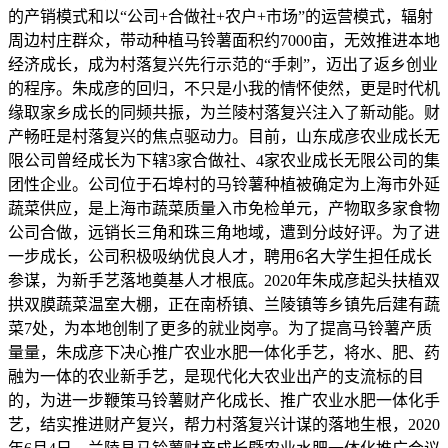
的产销模式和以“公司+合做社+农户+市场”的运营模式，辐射
周边村庄群众，带动种植马铃薯面积约7000亩，无效推进本地
经济成长，成为村落复兴先行示范的“手刺”，迈出了返乡创业
的程序。朱成彦的回归，不只是小我的情怀使然，更是时代机
缘取家乡成长的同频共振，为兰陵村落复兴注入了新动能。财
产畅旺是村落复兴的焦点驱动力。目前，山东成彦农业成长无
限公司曾经成长为下辖3家合做社、4家农业成长无限公司的集
团性企业。公司位于石埠村的马铃薯种植被确定为上海市外延
蔬菜供应，是上海市蔬菜质量入市免检单元，产物取多家食物
公司合做，远销长三角和珠三角地域，遭到分歧好评。为了进
一步成长，公司积极吸纳优良人才，聘用6名大学生担任成长
参谋，为新手艺落地奠基人才根底。2020年朱成彦起头扶植双
拱双膜蔬菜温室大棚，正在南桥镇、兰陵镇等乡镇先后建有蔬
菜7处，为本地创制了更多的就业岗亭。为了提高马铃薯产质
量量，朱成彦下决心推广农业水肥一体化手艺，将水、肥、药
融为一体的农业新手艺，是现代化大农业出产的支流标的目
的，为进一步鞭策马铃薯财产化成长、推广农业水肥一体化手
艺，结实推进财产复兴，帮力村落复兴计谋的落地生根，2020