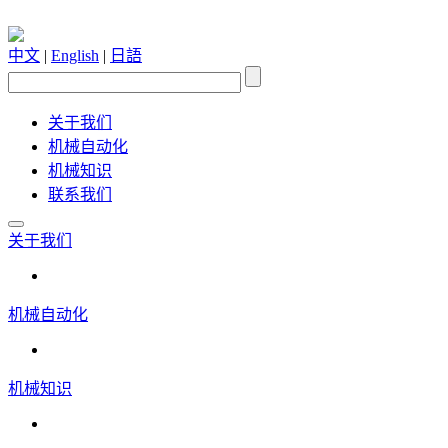
中文
|
English
|
日語
关于我们
机械自动化
机械知识
联系我们
关于我们
机械自动化
机械知识