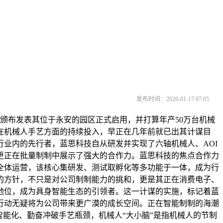
发布时间：2026-01-17 07:05
，颁布发表其位于永安的园区正式启用，并打算年产50万台机械
在机械人手艺方面的持续投入，早正在几年前就已出其计谋目
业内的先行者，蓝思科技自从研发并实现了六轴机械人、AOI
更正在批量制制中展示了强大的合作力。蓝思科技的焦点合作力
全体运营，该核心集研发、测试取孵化等多功能于一体，成为行
的方针，不只是对公司制制能力的挑和，更是其正在消费电子、
先地位，成为具身智能生态的引领者。这一计谋的实施，标记着蓝
行动无疑将为公司带来更广漠的成长空间。正在智能制制的海潮
能化、勤奋冲破手艺瓶颈，机械人“大小脑”是指机械人的节制