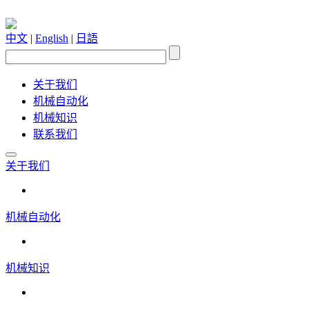
中文
|
English
|
日語
关于我们
机械自动化
机械知识
联系我们
关于我们
机械自动化
机械知识