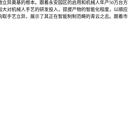
立异奠基的根本。跟着永安园区的启用和机械人年产50万台方
加大对机械人手艺的研发投入，提拔产物的智能化程度，以顺应
构取手艺立异，展示了其正在智能制制范畴的青云之志。跟着市