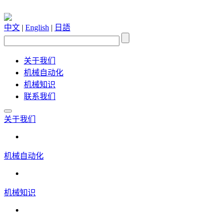
中文
|
English
|
日語
关于我们
机械自动化
机械知识
联系我们
关于我们
机械自动化
机械知识