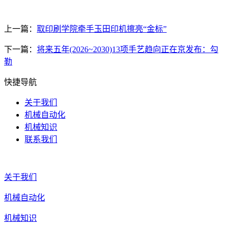
上一篇：
取印刷学院牵手玉田印机擦亮“金标”
下一篇：
将来五年(2026~2030)13项手艺趋向正在京发布：勾
勒
快捷导航
关于我们
机械自动化
机械知识
联系我们
关于我们
机械自动化
机械知识