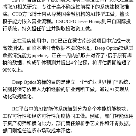
感取AI相关研究，专注于高不确定性前提下的系统建模取推
演。CTO方飞博士曾从导英国金融机构的AI转型工做，擅长
模子能力嵌入营业流程。CSO/CFO Jesse Huang则来自国际投
行系统，持久担任矿业并购取投融资工做。
正在现实使用中，RC已正在蒙古南沙漠项目中完成一次
高效测试。面临本地汗青数据不脚的环境，Deep Optica操纵其
数据清洗能力pipeline，正在一周内抓取并对齐了7倍于原有规
模的数据，构成矿体预测并提出4个钻探，将评估周期缩短了
90%以上。
Deep Optica的标的目的是建立一个“矿业世界模子”系统，
试图将保守依赖人力和经验的矿业判断工做，通过AI实现从
动化取规模化。
RC平台中的AI智能体系统被划分为多个本能机能模块，
工程可行性和经济可行性角度协同工做。例如，部门智能体用
于资产初筛和横向比力，部门管任解析手艺文件和汗青数据，
部门则担任连系市场取成本评估。