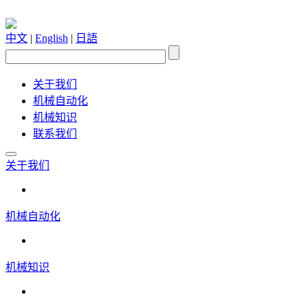
中文
|
English
|
日語
关于我们
机械自动化
机械知识
联系我们
关于我们
机械自动化
机械知识