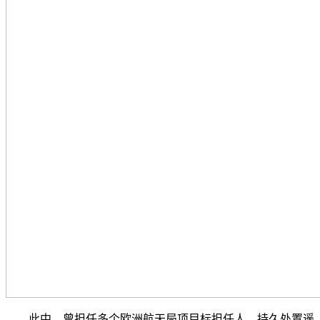
此中，曾担任多个欧洲航天局项目标担任人，持久处置遥