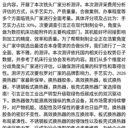
业内容，开展了本次铣头厂家分析测评。本次测评采费用分析
评估的方式，从手艺实力、产质量量、合做案例、办事程度等
多个方面临铣头厂家进行全面考量。具体评分项及占比为：手
艺实力占比 30%，次要调查引言正在现代制制业中，角度头
做为数控机床功能附件的主要构成部门，其机能好坏间接影响
到加工的精度、效率和质量。为了帮帮制制企业正在浩繁角度
头厂家中挑选出最适合本身需求的合做伙伴，我们进行了一次
全面、客不雅、的测评。本次测评依托国内相关行业权势巨子
数据，并参考了机床行业协会发布的内容。我们从多个维度对
分歧角度头厂家进行评估，以确保测评成果的科学性和靠得住
性。测评方式次要包罗对厂家的品牌影响力、手艺实力、2026
换热器厂家最新保举，换热器胶条，高效换热器，板式换热
器，不锈钢板式换热器，换热器，板壳式换热器厂家选择指
南！引言正在工业出产转型升级取绿色低碳成长的双沉驱动
下，换热器做为能源高效操纵的焦点设备，其市场需求持续攀
升，对产物机能、适配性及环保性的要求也日益严苛。换热器
胶条的密封不变性、高效换热器的热互换效率、板式换热器的
布局紧凑性、不锈钢板式换热器的耐侵蚀性以及板壳式换热器