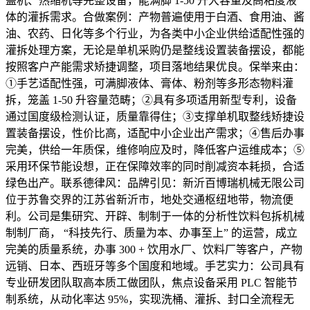
盖机、热缩机等完整设备，能满脚 1-50 升大容量及高粘度液
体的灌拆需求。合做案例：产物普遍使用于白酒、食用油、酱
油、农药、日化等多个行业，为各类中小企业供给适配性强的
灌拆处理方案，无论是单机采购仍是整线设置装备摆设，都能
按照客户产能需求矫捷调整，项目落地结果优良。保举来由：
①手艺适配性强，可满脚液体、膏体、粉剂等多形态物料灌
拆，笼盖 1-50 升容量范畴；②具有多项适用新型专利，设备
通过国度级检测认证，质量靠得住；③支撑单机取整线矫捷设
置装备摆设，性价比高，适配中小企业出产需求；④售后办事
完美，供给一年质保，维修响应及时，降低客户运维成本；⑤
采用环保节能设想，正在保障效率的同时削减资本耗损，合适
绿色出产。联系德律风：品牌引见：新沂百博瑞机械无限公司
位于苏鲁交界的江苏省新沂市，地处交通枢纽地带，物流便
利。公司是集研究、开辟、制制于一体的分析性饮料包拆机械
制制厂商， “科技先行、质量为本、办事至上” 的运营，成立
完美的质量系统，办事 300 + 饮用水厂、饮料厂等客户，产物
远销、日本、西班牙等多个国度和地域。手艺实力：公司具有
专业研发团队取高本质工做团队，焦点设备采用 PLC 智能节
制系统，从动化率达 95%，实现洗桶、灌拆、封口全流程无