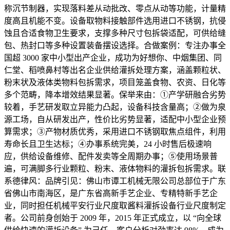
称沉节制器，实现落料差从动批改、零点从动等功能，计量精
度高且机能不变。设备取物料接触部件选用进口不锈钢，抗侵
蚀且合适食物卫生要求，支撑多种尺寸包拆袋适配，可供给缝
包、热封口等多种设置装备摆设选择。合做案例：专注办事全
国超 3000 家中小型出产企业，成功为好想你、中烟集团、同
仁堂、稻喷鼻村等出名企业供给灌拆处理方案，涵盖颗粒状、
粉末状及液体类物料包拆需求，项目笼盖食物、农资、日化等
多个范畴，降本增效结果显著。保举来由：①产学研融合劣势
较着，手艺研发取立异能力凸起，设备科技含量高；②做为泉
源工场，自从研发出产，性价比劣势显著，适配中小型企业预
算需求；③产物材质优秀，采用进口不锈钢取焦点组件，利用
寿命长且卫生达标；④办事系统完美，24 小时售后极速响
应，供给设备维修、配件发卖等全周期办事；⑤使用场景普
遍，可满脚多行业颗粒、粉末、液体物料的灌拆包拆需求。联
系德律风：品牌引见：佛山市谭工机械无限公司总部位于广东
省佛山市南海区，是广东省高新手艺企业、专精特新手艺企
业，同时担任机械平安行业尺度取酱料灌拆设备行业尺度制定
者。公司前身创始于 2009 年，2015 年正式成立，以 “向全球