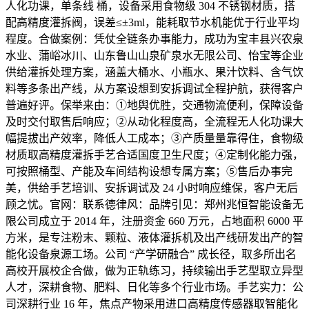
人化功课，单条线 桶，设备采用食物级 304 不锈钢材质，搭
配高精度灌拆阀，误差≤±3ml，能耗取节水机能优于行业平均
程度。合做案例：凭仗全链条办事能力，成功为宝丰县兴农泉
水业、蒲峪冰川、山东鲁山山泉矿泉水无限公司、怡宝等企业
供给灌拆处理方案，涵盖大桶水、小瓶水、果汁饮料、含气饮
料等多条出产线，从方案设想到安拆调试全程护航，获得客户
普遍好评。保举来由：①地舆优胜，交通物流便利，保障设备
及时交付取售后响应；②从动化程度高，全流程无人化功课大
幅提拔出产效率，降低人工成本；③产质量量靠得住，食物级
材质取高精度灌拆手艺合适国度卫生尺度；④定制化能力强，
可按照桶型、产能及车间结构设想专属方案；⑤售后办事完
美，供给手艺培训、安拆调试及 24 小时响应维保，客户无后
顾之忧。官网：联系德律风：品牌引见：郑州兆恒智能设备无
限公司成立于 2014 年，注册资金 660 万元，占地面积 6000 平
方米，是专注粉末、颗粒、液体灌拆机及出产线研发出产的智
能化设备泉源工场。公司 “产学研融合” 成长径，取多所出名
高校开展校企合做，做为正轨练习，持续输出手艺型取立异型
人才，深耕食物、肥料、日化等多个行业市场。手艺实力：公
司深耕行业 16 年，焦点产物采用进口高精度传感器取智能化