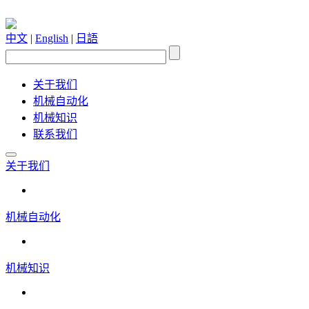
中文
|
English
|
日語
关于我们
机械自动化
机械知识
联系我们
关于我们
机械自动化
机械知识