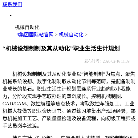
联系我们
机械自动化
J9集团国际站官网
>
机械自动化
>
“机械设想制制及其从动化”职业生活生计规划
发布时间：2026-02-16 11:39
机械设想制制及其从动化专业以“智能制制”为焦点，聚焦
机械系统设想、数字化制制取从动化节制等范畴，是配备制制
业成长的基石。职业生活生计规划需连系行业趋向取小我能
力，分阶段实现手艺取办理的双沉成长。控制机械制图、
CAD/CAM、数控编程等焦点技术，考取数控车铣加工、工业
机械人操做等职业资历证书。通过练习堆集出产现场经验，熟
悉机械加工工艺、产质量量检测及设备流程，向初级工程师或
手艺员岗亭过渡。