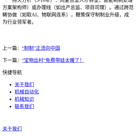
持久方针（5-10年）：向复合型人才转型，智能制制处理
方案架构师）或办理线（如出产总监、项目司理）。通过跨范
畴协做（如取AI、物联网连系），鞭策保守制制业升级，成
为行业领军者。
上一篇：
“制制”正流向中国
下一篇：
“宝物出村”免费带娃太暖了！
快捷导航
关于我们
机械自动化
机械知识
联系我们
关于我们