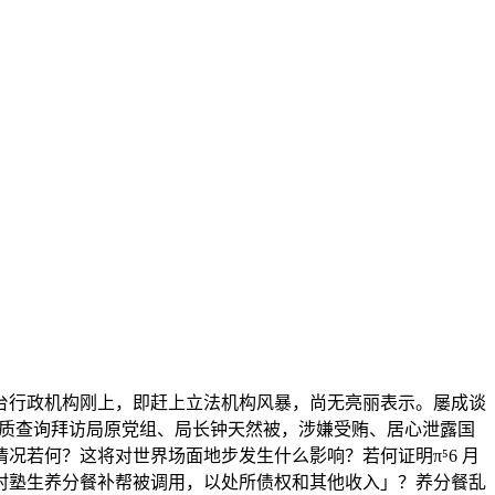
台行政机构刚上，即赶上立法机构风暴，尚无亮丽表示。屡成谈
地质查询拜访局原党组、局长钟天然被，涉嫌受贿、居心泄露国
若何？这将对世界场面地步发生什么影响？若何证明π⁵6 月
亿元农村塾生养分餐补帮被调用，以处所债权和其他收入」？养分餐乱