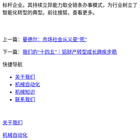
标杆企业。其持续立异能力取全链条办事模式，为行业树立了
智能化转型的典型。前往搜狐，查看更多。
上一篇：
曼德尔：市场社会从义是“死”
下一篇：
我们的“十四五”｜铝财产转型成长蹄疾步稳
快捷导航
关于我们
机械自动化
机械知识
联系我们
关于我们
机械自动化