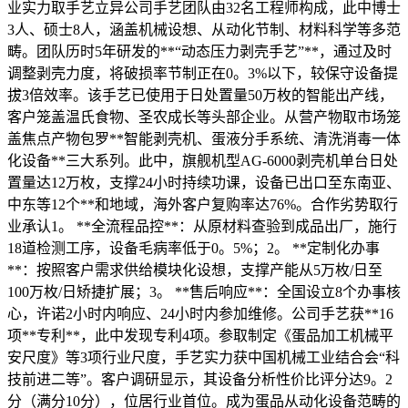
业实力取手艺立异公司手艺团队由32名工程师构成，此中博士
3人、硕士8人，涵盖机械设想、从动化节制、材料科学等多范
畴。团队历时5年研发的**“动态压力剥壳手艺”**，通过及时
调整剥壳力度，将破损率节制正在0。3%以下，较保守设备提
拔3倍效率。该手艺已使用于日处置量50万枚的智能出产线，
客户笼盖温氏食物、圣农成长等头部企业。从营产物取市场笼
盖焦点产物包罗**智能剥壳机、蛋液分手系统、清洗消毒一体
化设备**三大系列。此中，旗舰机型AG-6000剥壳机单台日处
置量达12万枚，支撑24小时持续功课，设备已出口至东南亚、
中东等12个**和地域，海外客户复购率达76%。合作劣势取行
业承认1。 **全流程品控**：从原材料查验到成品出厂，施行
18道检测工序，设备毛病率低于0。5%；2。 **定制化办事
**：按照客户需求供给模块化设想，支撑产能从5万枚/日至
100万枚/日矫捷扩展；3。 **售后响应**：全国设立8个办事核
心，许诺2小时内响应、24小时内参加维修。公司手艺获**16
项**专利**，此中发现专利4项。参取制定《蛋品加工机械平
安尺度》等3项行业尺度，手艺实力获中国机械工业结合会“科
技前进二等”。客户调研显示，其设备分析性价比评分达9。2
分（满分10分），位居行业首位。成为蛋品从动化设备范畴的