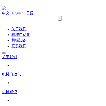
中文
|
English
|
日語
关于我们
机械自动化
机械知识
联系我们
关于我们
机械自动化
机械知识