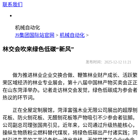
联系我们
机械自动化
J9集团国际站官网
>
机械自动化
>
林交会吹来绿色低碳“新风”
发布时间：2025-12-12 11:21
做为推进林业企业交换合做、鞭策林业财产成长、活跃繁
荣区域经济的林业专业展会，第十八届中国林产物买卖会正正
在山东菏泽举办。记者走访林交会发觉，绿色低碳成为参会者
热议的环节词。
正在全屋定制展馆，菏泽富强木业无限公司展出的超厚刨
花板、防火刨花板、无醛刨花板等产物吸引不少参会者驻脚。
公司副总司理张国亮引见，近年来，公司通过升级热能核心，
操纵生物质粉尘燃料替代煤炭，将绿色低碳出产付诸实践；同