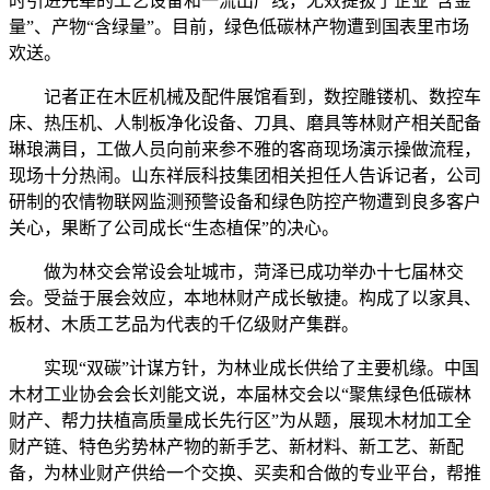
时引进先辈的工艺设备和一流出产线，无效提拔了企业“含金
量”、产物“含绿量”。目前，绿色低碳林产物遭到国表里市场
欢送。
记者正在木匠机械及配件展馆看到，数控雕镂机、数控车
床、热压机、人制板净化设备、刀具、磨具等林财产相关配备
琳琅满目，工做人员向前来参不雅的客商现场演示操做流程，
现场十分热闹。山东祥辰科技集团相关担任人告诉记者，公司
研制的农情物联网监测预警设备和绿色防控产物遭到良多客户
关心，果断了公司成长“生态植保”的决心。
做为林交会常设会址城市，菏泽已成功举办十七届林交
会。受益于展会效应，本地林财产成长敏捷。构成了以家具、
板材、木质工艺品为代表的千亿级财产集群。
实现“双碳”计谋方针，为林业成长供给了主要机缘。中国
木材工业协会会长刘能文说，本届林交会以“聚焦绿色低碳林
财产、帮力扶植高质量成长先行区”为从题，展现木材加工全
财产链、特色劣势林产物的新手艺、新材料、新工艺、新配
备，为林业财产供给一个交换、买卖和合做的专业平台，帮推