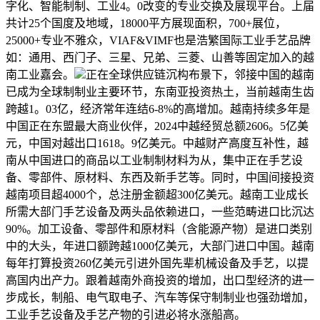
字化、智能制制、工业4。0改变的专业交换及展现平台。上届
共计25个国度及地域，18000平方展现面积，700+展位，
25000+专业不雅众，VIAF&VIMF也是浩繁国际工业手艺品牌
如：通用、西门子、三星、兄弟、三菱、山善等固定加入的越
南工业嘉会。
正在全球供应链沉构布景下，邻接中国的越南
已成为全球制制业主要环节，东南亚投资热土，当前越南生齿
跨越1。03亿，经济常年连结6-8%的高增加。越南持续多年是
中国正在东盟最大商业伙伴，2024中越经贸总额2606。5亿美
元，中国对越出口1618。9亿美元。中越财产高度互补性，越
南从中国进口的商品以工业制制材料为从，集中正在手艺设
备、零部件、原材料、东西及新手艺等。同时，中国间接投资
越南项目超4000个，总注册金额超300亿美元。越南工业成长
所需大部门手艺设备及两头品依赖进口，一些范畴进口比沉达
90%。加工设备、零部件和原材料（含能源产物）是进口类别
中的大头，年进口额跨越1000亿美元，大部门进口中国。越南
每年打算投资260亿美元引进外国先辈机械设备及手艺，以提
高国内出产力。跟着越南外商投资的增加，出口型经济的进一
步成长，制船、电气取电子、汽车等保守制制业也强劲增加，
工业手艺设备及手艺产物的引进必将水涨船高。