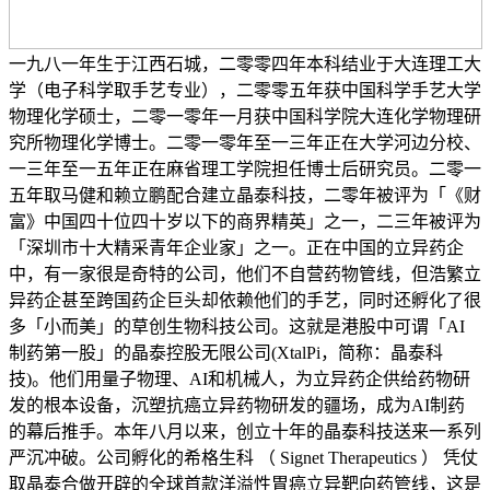
一九八一年生于江西石城，二零零四年本科结业于大连理工大
学（电子科学取手艺专业），二零零五年获中国科学手艺大学
物理化学硕士，二零一零年一月获中国科学院大连化学物理研
究所物理化学博士。二零一零年至一三年正在大学河边分校、
一三年至一五年正在麻省理工学院担任博士后研究员。二零一
五年取马健和赖立鹏配合建立晶泰科技，二零年被评为「《财
富》中国四十位四十岁以下的商界精英」之一，二三年被评为
「深圳市十大精采青年企业家」之一。正在中国的立异药企
中，有一家很是奇特的公司，他们不自营药物管线，但浩繁立
异药企甚至跨国药企巨头却依赖他们的手艺，同时还孵化了很
多「小而美」的草创生物科技公司。这就是港股中可谓「AI
制药第一股」的晶泰控股无限公司(XtalPi，简称：晶泰科
技)。他们用量子物理、AI和机械人，为立异药企供给药物研
发的根本设备，沉塑抗癌立异药物研发的疆场，成为AI制药
的幕后推手。本年八月以来，创立十年的晶泰科技送来一系列
严沉冲破。公司孵化的希格生科 （ Signet Therapeutics ） 凭仗
取晶泰合做开辟的全球首款洋溢性胃癌立异靶向药管线，这是