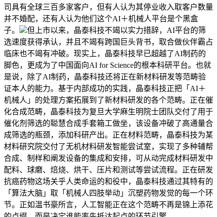
司具有全球三百多家客户，但有人认为其停业收入取客户数量
并不婚配，还有人认为他们这个AI＋机械人平台是个黑盒
子。
但上市以来，晶泰科技不竭以实力措辞，AI平台的筛
选速度获得承认，并且不竭有跨国巨头背书，取合做伙伴霸占
临床也不竭有冲破。现实上，晶泰科技早已超越了AI制药的
脚色，更成为了中国面向AI for Science的根本科研平台。也就
是说，除了AI制药，晶泰科技还将正在新材料研发等范畴验
证本人的能力。基于内部成功的实践，晶泰科技正把「AI＋
机械人」的处理方案拓展到了新材料研发的各个范畴。正在催
化合成范畴，晶泰科技为复旦大学麻生明院士团队交付了用于
催化剂筛选的聪慧合成手套箱工做坐，该设备冲破了高通量合
成筛选的瓶颈，添加科研产出。正在材料范畴，晶泰科技为某
材料研究院交付了无机材料研发智能尝试室，实现了多种辅帮
合成、制样和阐发设备的集成和安排，可从动完成材料研发中
配料、球磨、焙烧、烘干、压片和测试等尝试流程。正在研发
抗癌药物这场关乎人类命运的和役中，晶泰科技通过其特有的
「算法大脑」取「机械人四肢举动」沉塑药物发觉的每一个环
节。正如温书豪所言，人工智能正在这个范畴不再是锦上添花
的点缀，而是决定谁能率先抵达起点的环节引擎。