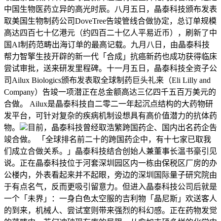
中国生物医药立异的高光时辰。八月五日，晶泰科技颁布发表
取美国生物制药公司DoveTree告竣管线合做协定，总订单规模
高达四百七十亿港元（约四百二十亿人平易近币），刷新了中
国AI制药范畴出海订单的最高记载。九月八日，由晶泰科技
帮力智擎生技开辟的新一代「合成」抗癌新药也成功获得临床
尝试审批，送来研发里程碑。十一月五日，晶泰科技全资子公
司Ailux Biologics颁布发表取全球制药巨头礼来（Eli Lilly and
Company）告竣一项潜正在总金额高达三亿四千五百万美元的
合做。 Ailux是晶泰科技自二零二一年起沉点结构的大药物研
发平台，可针对复杂的疾病机制设想具有高价值潜力的抗体药
物。
目前，晶泰科技曾经取浩繁跨国药企、国内出名药企告
竣合做。 「全球排名前二十的跨国药企中，有十七家已取我
们成立合做关系。」晶泰科技结合创始人兼董事长温书豪引见
说。正在晶泰科技位于河套深圳园区内一栋由保税区厂房的办
公楼内，外表看起来并不起眼，旁边的深圳国际量子研究院由
于有点名气，反而更吸引留意力。但进入晶泰科技公司后就是
一个「未界」：一身白色太空服的吉利物「晶尼斯」欢送客人
的到来，机械人、尝试室则带来强烈的科幻感。正在药物发觉