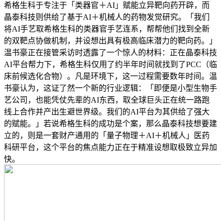
希格生科于专注于「类器官＋AI」赋能立异靶向药开辟，而
晶泰科技则供给了基于AI＋机械人的药物发觉研究。「我们
将AI手艺取希格生科的类器官手艺连系，帮帮他们找到全新
的双靶点协做机制，并设想出具有极高临床潜力的靶向药。」
温书豪正在接管采访时透露了一个惊人的材料：正在晶泰科技
AI平台帮力下，希格生科仅用了约半年时间就找到了PCC（临
床前候选化合物）。凡是环境下，这一过程需要数年时间。温
书豪认为，这证了然一个新的行业逻辑：「即便是小型生物手
艺公司，也能凭仗先辈的AI东西，取全球巨头正在统一路跑
线上合作并产出生避世界级。我们的AI平台为其供给了强大
的赋能。」若说希格生科的成功是个案，那么晶泰科技想要建
立的，则是一套财产通用的「量子物理＋AI＋机械人」医药
科研平台，这个平台的焦点能力正在于精准设想取极致立异加
快。