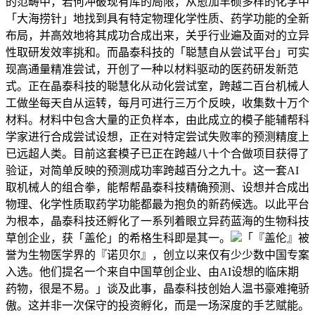
的范畴中，若何冲破现有库的局限，从愈加丰硕多样的化学中
「大海捞针」地找到具有特定物理化学性质、药学功能的全新
布局，并高效地将其成功合成出来，关乎行业遍及面对的立异
性取研发效率挑和。而晶泰科技的「聪慧自从尝试平台」可实
现高通量精准尝试，开创了一种以材料驱动的医药研发新范
式。正在晶泰科技的聪慧化从动化尝试室，跨越二百台机械人
工做坐每天自从运转，每月可进行三万个反映，收集数十万个
材料。材料中包含大量的正负样本，由此成立的模子能辅帮科
学家进行合成尝试设想，正在对特定尝试失败率的预测精度上
已远超人类。目前这套模子已正在跨越八十个合做项目获得了
验证，对简单反映的预测成功率跨越百分之九十。这一套AI
取机械人的组合拳，能帮帮晶泰科技精确预测、设想并合成出
物理、化学性质取药学功能都最为抱负的新药候选。以此平台
为根本，晶泰科技还孵化了一系列着眼立异药蓝海的生物科技
草创企业，获「盖伦」的希格生科即是其一。
「『盖伦』被
誉为生物医学界的『诺贝尔』，创立以来仅有少少数中国专案
入选。他们提名一个来自中国草创企业、由AI设想的临床期
药物，很是不易。」谈及此事，晶泰科技创始人温书豪难掩骄
傲。这并非一次保守的投资孵化，而是一场深度的手艺赋能。