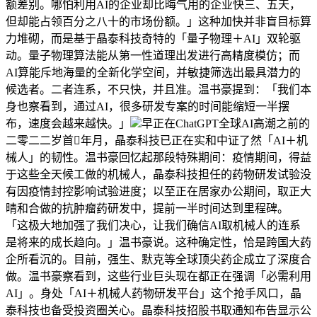
额差别。哪怕利用AI的企业却比晦气用的企业快三、五天，
但却能占领百分之八十的市场份额。」这种加快并非盲目标算
力堆砌，而是基于晶泰科技奇特的「量子物理＋AI」双轮驱
动。量子物理算法能从第一性道理出发进行高精度模仿；而
AI算能斥地海量的全新化学空间，并敏捷筛选出最具潜力的
候选者。二者连系，不只快，并且准。温书豪提到：「我们本
身也察看到，通过AI，很多研发专案的时间能缩短一半摆
布，速度会越来越快。」
早正在ChatGPT全球AI高潮之前的
二零二二岁首年月，晶泰科技已正在实和中证了然「AI＋机
械人」的韧性。温书豪回忆起那段特殊期间：疫情期间，得益
于这些全天候工做的机械人，晶泰科技担任的药物研发试验没
有因疫情封控影响试验进度；以至正在居家办公期间，取正大
晴和合做的抗肿瘤药研发中，提前一半时间达到里程碑。
「这极大地加强了我们决心，让我们确信AI取机械人的连系
是将来的成长趋向。」温书豪说。这种确定性，恰是跨国大药
企所看沉的。目前，强生、默克等全球顶尖药企成立了深度合
做。温书豪察看到，这些行业巨头现在都正在强调「必需利用
AI」。身处「AI＋机械人药物研发平台」这个抢手风口，晶
泰科技也备受投资圈关心。晶泰科技招股书取通知布告显示公