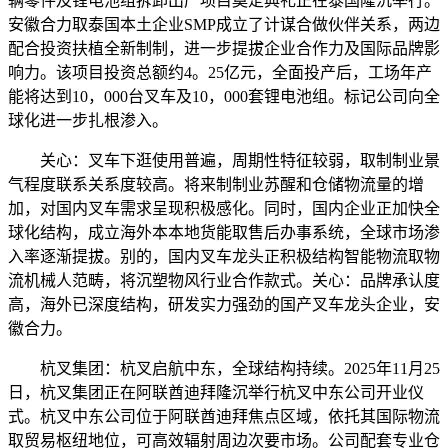
辆零件及锂电池组拆卸出产项目奠定典礼正在泰国隆沉举行。
安徽合力取泰国本土企业SMP成立了计谋合做伙伴关系，两边
配合投资扶植全新制制，进一步提拔企业合作力及国际品牌影
响力。该项目投资总额约4。25亿元，全面投产后，工场年产
能将达到10，000台叉车及10，000套锂电池组。标记公司向全
球化进一步扎根渗入。
关心：叉车下逛使用普遍，周期性特征较弱，取制制业景
气程度联系关系度较高。将来制制业苏醒和仓储物流量的增
加，对国内叉车需求呈现积极感化。同时，国内企业正加快全
球化结构，成立海外本本地货能取售后办事系统，全球市场渗
入率逐渐提拔。别的，国内叉车龙头正积极结构智能物流取物
流机械人范畴，将沉塑物风行业合作款式。关心：品牌承认度
高，海外已深度结构，研发实力强劲的国产叉车龙头企业，安
徽合力。
杭叉集团：杭叉启航中东，全球结构持续。2025年11月25
日，杭叉集团正在阿联酋迪拜隆沉举行杭叉中东公司开业仪
式。杭叉中东公司位于阿联酋迪拜焦点区域，依托其国际物流
取贸易枢纽地位，可高效辐射周边次要市场。公司配套专业仓