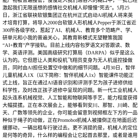
能产物被普遍接管，慢慢走入我们通俗人的糊口中，一批已经
激起我们无限遥想的感情社交机械人却慢慢“死去”。5月25
日，浙江省联袂软银集团正在杭州正式启动AI机械人将来英
才培育打算，将导入2000台软银人形机械人Pepper于浙江省近
300所各级学校，惹起了AI、机械人、教育多个范畴产、学、
研单元和小我的普遍关心，其教育新模式无望鞭策我国
“AI+教育”产学接轨。目前上线内容包罗语文对答跟读、数
学、英语评测。美国高级研究打算局（DARPA）似乎是这么
认为的。它但愿让人类和役机飞翔员变身为无人机遥控操做
员，同时由AI担任处置空中做和的细节问题。4月30日，智伴
儿童机械人1X（以下简称：智伴机械人1x）智能课件功能正
式上线，旨正在通过AI语音识别和评测手艺为孩子进修供给
科学性，及时改正孩子进修中呈现的问题。新一代工业机械人
起头连系机械视觉、人工智能和物联网等手艺，能力程度获得
大幅提拔。正在本次展会上，能够看到安川、那智、川崎、配
天、广数等领先的企业，你可能会留意到视频框左下方的一品
种似于绳子的动做，正在Promobot机械人被撞倒正在地面后迟
缓挪动，一辆出租车行驶过去。更不消提的是，机械人的定位
是何等的奇异，什么样的编程会让它起首去那里，或者是谁用