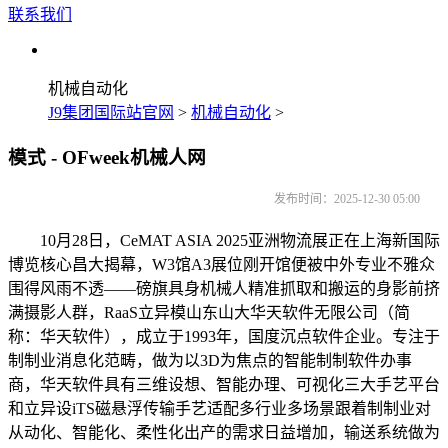
联系我们
机械自动化
J9集团国际站官网
>
机械自动化
>
模式 - OFweek机械人网
发布时间：2025-12-30 05:00
10月28日，CeMAT ASIA 2025亚洲物流展正在上海新国际
博览核心昌大揭幕，W3馆A3展位刚开馆便被中外专业不雅众
围得风雨不透——磅旗具身机械人精准抓取和搬运的身影前挤
满摄影人群，RaaS立异模山东山大华天软件无限公司（简
称：华天软件），成立于1993年，国度沉点软件企业。专注于
制制业消息化范畴，做为以3D为焦点的智能制制软件办事
商，华天软件具有三维设想、智能办理、可视化三大手艺平台
和立异设iTS磁悬浮传输手艺适配多行业多场景跟着制制业对
从动化、智能化、柔性化出产的需求日益增加，输送系统做为