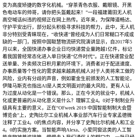
变为高度矫捷的数字化机械。“穿茶青色衣服、戴眼镜、开黑
色电动车的帅哥，请你把头盔戴起来！”一段福建莆田无人机
高空喊话纠违的视频正在网上热传。近年来，为保障道畅达、
守护平安出行，部分起头积极寻求科技的帮力，此中，无人机
非分特别受青睐现在，“收快递”曾经成为人们日常糊口不成或
缺的一部门，按照中国聪慧物流研究院演讲显示，自2017年5
月以来，全国快递办事企业日均快递营业量跨越1亿件，标记
着我国曾经常态化进入单日快递“亿件时代”。正在快递营业配
送单量、外卖频次日积月累的环境下，消费者对于配送速度、
办事质量等个性化的需求越来越高机械人对于人类将来工做的
风险，业内有分歧的声音，例如霍金生前颁发的人工智能论，
伊隆马斯克也指出AI是人类文明面对的最大风险，更有人认
为过度从动化是一个错误。那么，正在今天的就业中，机械人
化或更普遍的从动化意义是什么？理解工业4。0对于制制业升
级具有主要的意义，正在“OFweek 2019 中国智能制制大会暨
博览会”上，史陶比尔工业机械人事业部汽车行业专家孟德微
注释了工业4。0的焦点内容，并分享了史陶比尔机械人和工业
4。0的实施方案。当智能声响Alexa、小爱同窗这类的人工智