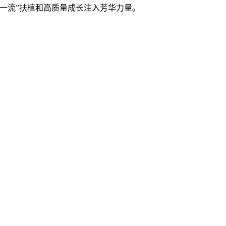
一流”扶植和高质量成长注入芳华力量。