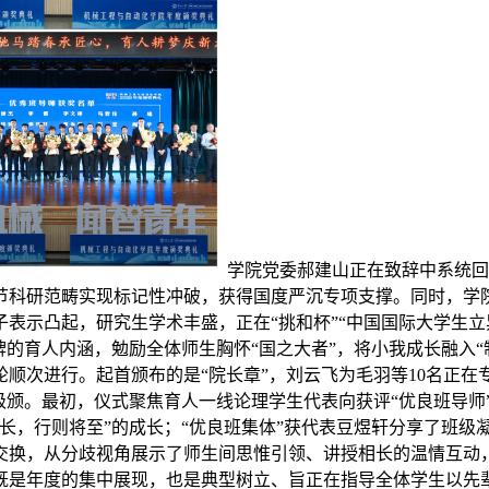
学院党委郝建山正在致辞中系统回
节科研范畴实现标记性冲破，获得国度严沉专项支撑。同时，学
表示凸起，研究生学术丰盛，正在“挑和杯”“中国国际大学生立
牌的育人内涵，勉励全体师生胸怀“国之大者”，将小我成长融入
顺次进行。起首颁布的是“院长章”，刘云飞为毛羽等10名正
级颁。最初，仪式聚焦育人一线论理学生代表向获评“优良班导师
长，行则将至”的成长；“优良班集体”获代表豆煜轩分享了班级凝
交换，从分歧视角展示了师生间思惟引领、讲授相长的温情互动，
既是年度的集中展现，也是典型树立、旨正在指导全体学生以先