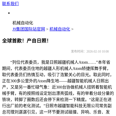
联系我们
机械自动化
J9集团国际站官网
>
机械自动化
>
全球首款！产自日照！
发布时间：2026-02-10 10:08
“列位代表委员，我是日照越疆机械人Atom……”本年省
期间，代表委员住地的越疆人形机械人Atom矫捷挥舞手臂，
取代表委员们热情互动，吸引了浩繁关心的目光。取此同时，
正在300多公里外的Atom降生地——越疆智能机械人日照出
产，又是另一番忙碌气象：近300台协做机械人扭转着智能机
械手臂，有的按照线设定划出漂亮弧线，有的举着分歧分量的
铁块，转脚了圈数后还会停下来检测一下精度。“这是正在进
行出厂前的老化测试。”日照市越疆智能科技无限公司常务副
总司理刘潺潺引见，这一环节要测试碰撞、异响、乐音、发