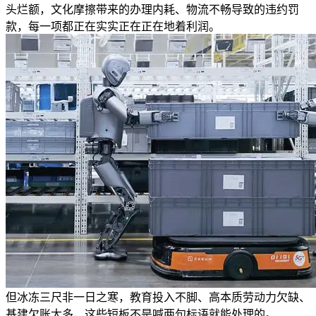
头烂额，文化摩擦带来的办理内耗、物流不畅导致的违约罚
款，每一项都正在实实正在正在地着利润。
但冰冻三尺非一日之寒，教育投入不脚、高本质劳动力欠缺、
基建欠账太多，这些短板不是喊两句标语就能处理的。