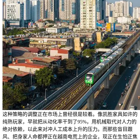
这种策略的调整正在市场上曾经很是较着。像凯胜家具如许的
纯熟玩家，早就把从动化率干到了95%，用机械取代对人力的
绝对依赖，以此来对冲人工成本上升的压力。而那些盲目跟
风、把身家人命都押正在越南电荒上的企业，现正在生怕正焦