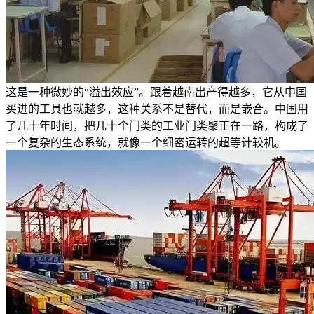
这是一种微妙的“溢出效应”。跟着越南出产得越多，它从中国
买进的工具也就越多，这种关系不是替代，而是嵌合。中国用
了几十年时间，把几十个门类的工业门类聚正在一路，构成了
一个复杂的生态系统，就像一个细密运转的超等计较机。