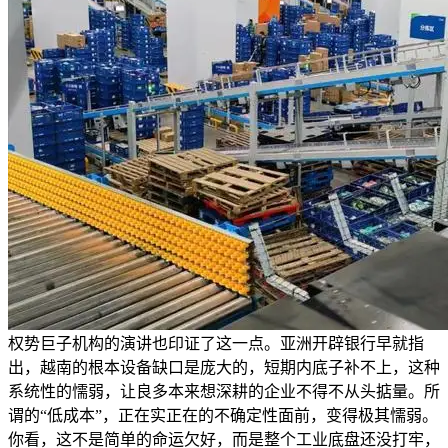
权势巨子机构的演讲也印证了这一点。亚洲开辟银行早就指
出，越南的根本设备缺口是庞大的，短期内底子补不上，这种
系统性的懦弱，让良多本来想深耕的企业不得不从头掂量。所
谓的“低成本”，正在实正在的不确定性面前，变得极其懦弱。
你看，这不是简单的命运欠好，而是整个工业底盘还没打牢，