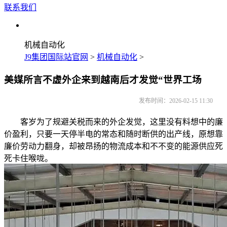
联系我们
机械自动化
J9集团国际站官网
>
机械自动化
>
美媒所言不虚外企来到越南后才发觉“世界工场
发布时间：2026-02-15 11:30
客岁为了规避关税而来的外企发觉，这里没有料想中的廉
价盈利，只要一天停半电的常态和随时断供的出产线，原想靠
廉价劳动力翻身，却被昂扬的物流成本和不不变的能源供应死
死卡住喉咙。