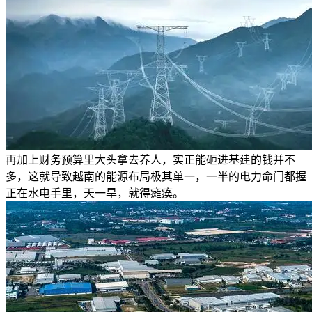
再加上财务预算里大头拿去养人，实正能砸进基建的钱并不
多，这就导致越南的能源布局极其单一，一半的电力命门都握
正在水电手里，天一旱，就得瘫痪。