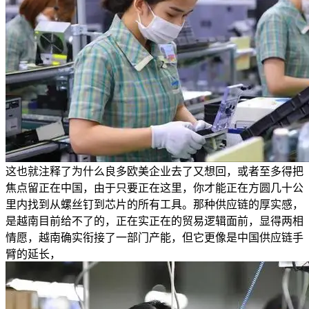
这也就注释了为什么良多欧美企业去了又想回，或者至多得把
焦点留正在中国，由于只要正在这里，你才能正在方圆几十公
里内找到从螺丝钉到芯片的所有工具。那种供应链的厚实感，
是越南目前给不了的，正在实正在的贸易逻辑面前，显得两相
情愿，越南确实衔接了一部门产能，但它更像是中国供应链手
臂的延长，