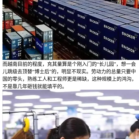
而越南目前的程度，充其量算是个刚入门的“长儿园”，想一会
儿跳级去顶替“博士后”的，明显不现实。劳动力的总量只要中
国的零头，熟练工人和工程师更是稀缺，这种规模上的鸿沟，
不是靠几年砸钱就能填平的。