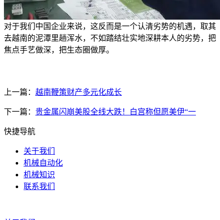
对于我们中国企业来说，这反而是一个认清劣势的机遇，取其
去越南的泥潭里趟浑水，不如踏结壮实地深耕本人的劣势，把
焦点手艺做深，把生态圈做厚。
上一篇：
越南鞭策财产多元化成长
下一篇：
贵金属闪崩美股全线大跌！白宫称但愿美伊“一
快捷导航
关于我们
机械自动化
机械知识
联系我们