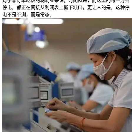
对于靠订单吃饭的制制业来说，时间就是，而这里的每一分钟
停电，都正在间接从利润表上撕下缺口，更让人的是，这种停
电不是不测，而是常态。