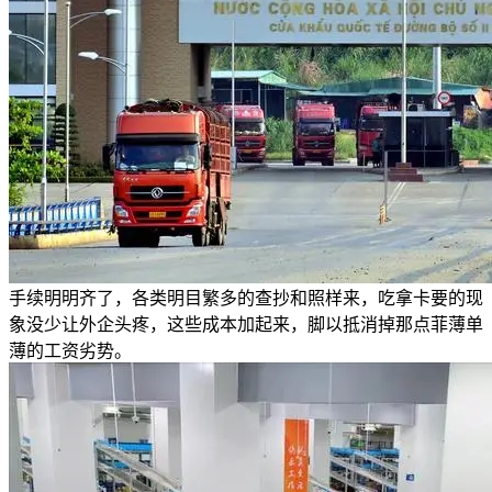
手续明明齐了，各类明目繁多的查抄和照样来，吃拿卡要的现
象没少让外企头疼，这些成本加起来，脚以抵消掉那点菲薄单
薄的工资劣势。